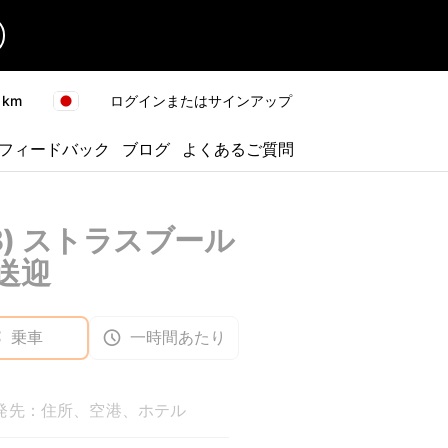
km
ログインまたはサインアップ
フィードバック
ブログ
よくあるご質問
XB) ストラスブール
送迎
乗車
一時間あたり
発先：住所、空港、ホテル