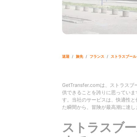
送迎
/
旅先
/
フランス
/
ストラスブール
GetTransfer.comは、
供できることを誇りに思っていま
す。当社のサービスは、快適性と
た瞬間から、冒険が最高潮に達し
ストラスブー