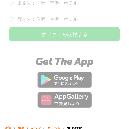
出発先：住所、空港、ホテル
行き先：住所、空港、ホテル
オファーを取得する
送迎
/
旅先
/
インド
/
スーラト
/
SURAT駅