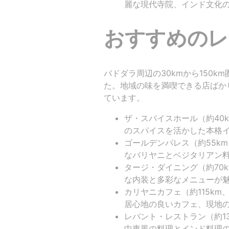
麗な現代寺院、インド文化
おすすめのレ
バドダラ周辺の30kmから150
た。地域の味を満喫できる店ばか
ています。
ザ・スパイスホール（約40k
のスパイスを活かした本格
ゴールデンパレス（約55km
なバリヤニとベジタリアン
タージ・ダイニング（約70k
な内装と多彩なメニューが
カリヤニカフェ（約115km
居心地の良いカフェ、現地
レバント・レストラン（約13
中東風の料理とインド料理