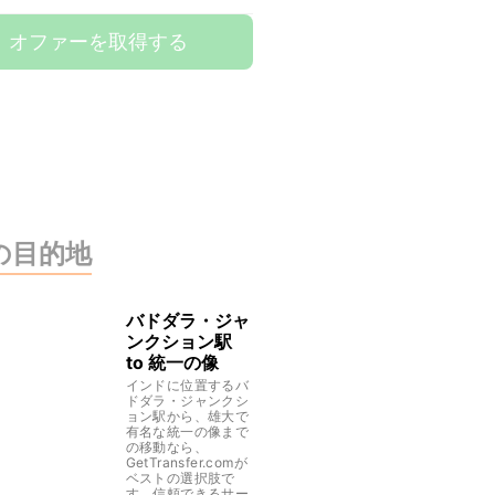
オファーを取得する
の目的地
バドダラ・ジャ
ンクション駅
to 統一の像
インドに位置するバ
ドダラ・ジャンクシ
ョン駅から、雄大で
有名な統一の像まで
の移動なら、
GetTransfer.comが
ベストの選択肢で
す。信頼できるサー