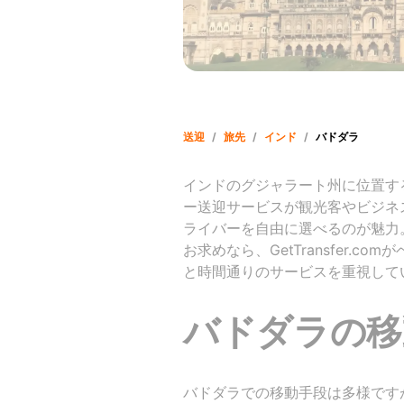
送迎
/
旅先
/
インド
/
バドダラ
インドのグジャラート州に位置するバド
ー送迎サービスが観光客やビジネ
ライバーを自由に選べるのが魅力
お求めなら、GetTransfer.
と時間通りのサービスを重視して
バドダラの移
バドダラでの移動手段は多様です