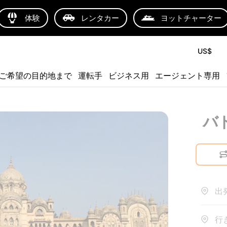
体験
レンタカー
ヨットチャーター
US$
ご希望の目的地まで
運転手
ビジネス用
エージェント専用
バ
出
行