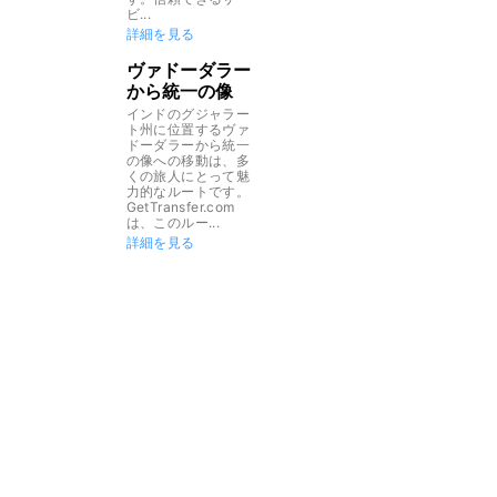
ビ...
詳細を見る
ヴァドーダラー
から統一の像
インドのグジャラー
ト州に位置するヴァ
ドーダラーから統一
の像への移動は、多
くの旅人にとって魅
力的なルートです。
GetTransfer.com
は、このルー...
詳細を見る