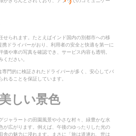
録がきちんとされており、アプリでのコミュニケー
任せられます。たとえばインド国内の別都市への移
は多数の提携ドライバーがおり、利用者の安全と快適を第一に
評価や車の写真を確認でき、サービス内容も透明。
みください。
.comは専門的に検証されたドライバーが多く、安心してバ
られることを保証しています。
美しい景色
グジャラートの田園風景や小さな村々、緑豊かな水
色が広がります。例えば、午後のゆったりした光の
田舎の魅力に浸れます。まさに「旅は道連れ、世は