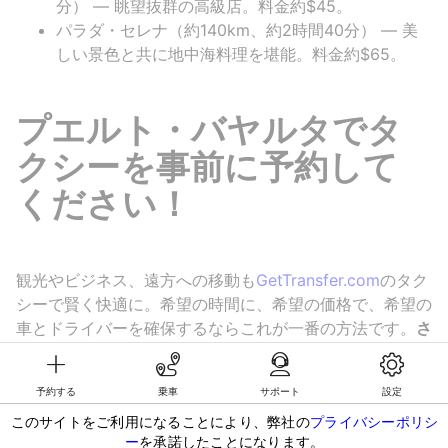
分） — 眺望抜群の高級店。料金約$45。
パラダ・セレナ（約140km、約2時間40分） — 美
しい景色と共に地中海料理を堪能。料金約$65。
プエルト・バヤルタでタ
クシーを事前に予約して
ください！
観光やビジネス、遠方への移動も
GetTransfer.com
のタク
シーで賢く快適に。希望の時間に、希望の価格で、希望の
車とドライバーを確保するならこれが一番の方法です。
さ
あ、今すぐお得な料金であなたにぴったりのタクシーを見
つけましょう！
予約する
乗車
サポート
設定
このサイトをご利用になることにより、弊社の
プライバシーポリシ
©KG GLOBAL LIMITED. GetTransfer® is trademark of KG GLOBAL LIMITED.
ー
を承諾したことになります。