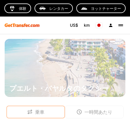
体験
レンタカー
ヨットチャーター
US$
km
プエルト・バヤルタのタクシー
乗車
一時間あたり