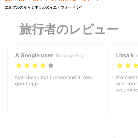
エルブルスからミネラルヌィエ・ヴォードゥイ
旅行者のレビュー
A Google user
Litsa.k
Not cheap,but i recomand it veru
Excellent
good app.
and comm
recomme