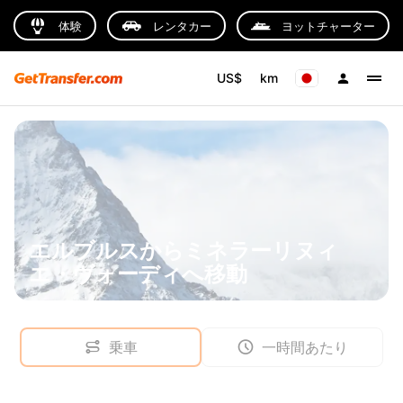
体験
レンタカー
ヨットチャーター
US$
km
エルブルスからミネラーリヌィ
エ・ヴォーディへ移動
乗車
一時間あたり