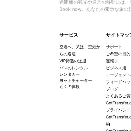
遠距離の観光や通常の移動には、
Book now。あなたの素敵な旅
サービス
サイトマッ
空港へ、又は、空港か
サポート
らの送迎
ご希望の目的
VIP待遇の送迎
運転手
バスのレンタル
ビジネス用
レンタカー
エージェント
ヨットチャーター
フィードバッ
近くの体験
ブログ
よくあるご質
GetTransf
プライバシー
GetTrans
約
GetTransfer.