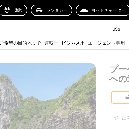
体験
レンタカー
ヨットチャーター
US$
ご希望の目的地まで
運転手
ビジネス用
エージェント専用
プー
への
出