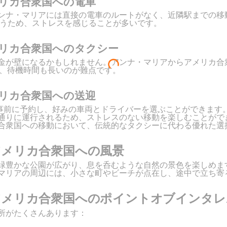
リカ合衆国への電車
ンナ・マリアには直接の電車のルートがなく、近隣駅までの移動
伴うため、ストレスを感じることが多いです。
リカ合衆国へのタクシー
金が壁になるかもしれません。アンナ・マリアからアメリカ合衆
く、待機時間も長いのが難点です。
リカ合衆国への送迎
用すると、事前に予約し、好みの車両とドライバーを選ぶことができ
りに運行されるため、ストレスのない移動を楽しむことができます。
合衆国への移動において、伝統的なタクシーに代わる優れた選
アメリカ合衆国への風景
緑豊かな公園が広がり、息を呑むような自然の景色を楽しめま
マリアの周辺には、小さな町やビーチが点在し、途中で立ち寄
アメリカ合衆国へのポイントオブインタレ
所がたくさんあります：