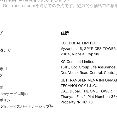
etTransfer.comを通じての予約です。魅力的な価格で
プ
住所
KG GLOBAL LIMITED
Vyzantiou, 5, SPYRIDES TOWER, 
地まで
2064, Nicosia, Cyprus
KG Connect Limited
15/F., Boc Group Life Assurance
専用
Des Voeux Road Central, Centra
ク
GETTRANSFER MENA INFORMA
TECHNOLOGY L.L.C.
問
UAE, Dubai, THE ONE TOWER - H
er.comサービス契約
Thanyah First1, Plot Number: 36-
ポリシー
Property № HC-70
fer.comサービスパートナーシップ契