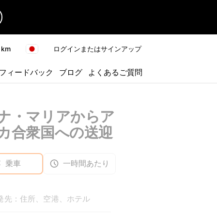
km
ログインまたはサインアップ
フィードバック
ブログ
よくあるご質問
ナ・マリアからア
カ合衆国への送迎
乗車
一時間あたり
発先：住所、空港、ホテル