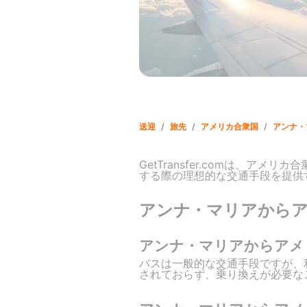
送迎
/
旅先
/
アメリカ合衆国
/
アンナ・
GetTransfer.comは、
する際の理想的な交通手段を提供
アンナ・マリアから
アンナ・マリアからアメ
バスは一般的な交通手段ですが、利
されておらず、乗り換えが必要な