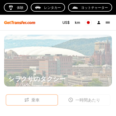
体験
レンタカー
ヨットチャーター
US$
km
シラクサのタクシー
乗車
一時間あたり