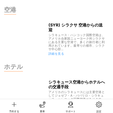
空港
(SYR) シラクサ 空港からの送
迎
シラキュース・ハンコック国際空港は、
アメリカ合衆国ニューヨーク州シラクサ
にある主要な空港で、多くの旅行者に利
用されています。最寄りの都市、シラク
サ中心部...
詳細を見る
ホテル
シラキュース空港からホテルへ
の交通手段
アメリカのシラキュースには主要空港と
してジョゼフ・A・パパリロ・シラキュ
ース・ハンコック国際空港があります。
観光客やビジネス客で賑わうこの街で
は、空港...
詳細を見る
予約する
乗車
サポート
設定