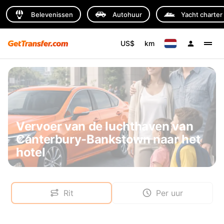
Belevenissen
Autohuur
Yacht charter
US$
km
Vervoer van de luchthaven van
Canterbury-Bankstown naar het
hotel
Rit
Per uur