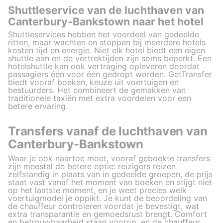
Shuttleservice van de luchthaven van
Canterbury-Bankstown naar het hotel
Shuttleservices hebben het voordeel van gedeelde
ritten, maar wachten en stoppen bij meerdere hotels
kosten tijd en energie. Niet elk hotel biedt een eigen
shuttle aan en de vertrektijden zijn soms beperkt. Een
hotelshuttle kan ook vertraging opleveren doordat
passagiers één voor één gedropt worden. GetTransfer
biedt vooraf boeken, keuze uit voertuigen en
bestuurders. Het combineert de gemakken van
traditionele taxiën met extra voordelen voor een
betere ervaring.
Transfers vanaf de luchthaven van
Canterbury-Bankstown
Waar je ook naartoe moet, vooraf geboekte transfers
zijn meestal de betere optie: reizigers reizen
zelfstandig in plaats van in gedeelde groepen, de prijs
staat vast vanaf het moment van boeken en stijgt niet
op het laatste moment, en je weet precies welk
voertuigmodel je oppikt. Je kunt de beoordeling van
de chauffeur controleren voordat je bevestigt, wat
extra transparantie en gemoedsrust brengt. Comfort
en betrouwbaarheid staan voorop, en de chauffeur