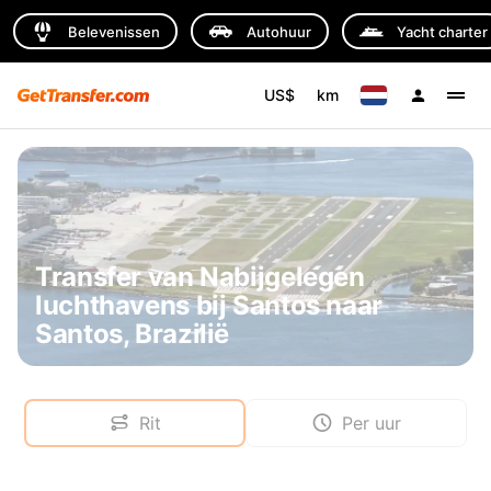
Belevenissen
Autohuur
Yacht charter
US$
km
Transfer van Nabijgelegen
luchthavens bij Santos naar
Santos, Brazilië
Rit
Per uur