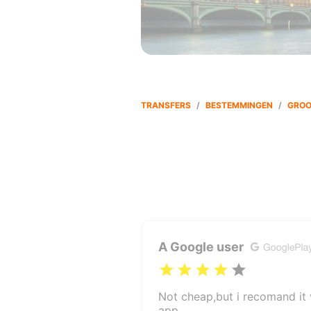
TRANSFERS
/
BESTEMMINGEN
/
GROO
A Google user
Not cheap,but i recomand it
app.