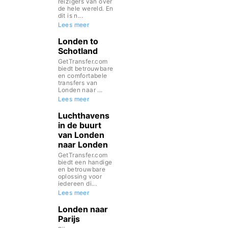
reizigers van over
de hele wereld. En
dit is n...
Lees meer
Londen to
Schotland
GetTransfer.com
biedt betrouwbare
en comfortabele
transfers van
Londen naar ...
Lees meer
Luchthavens
in de buurt
van Londen
naar Londen
GetTransfer.com
biedt een handige
en betrouwbare
oplossing voor
iedereen di...
Lees meer
Londen naar
Parijs