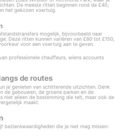
zichten. De meeste ritten beginnen rond de £40,
en het gekozen voertuig.
n
afstandstransfers mogelijk, bijvoorbeeld naar
e. Deze ritten kunnen variëren van £80 tot £150,
 voorkeur voor een voertuig aan te geven.
van professionele chauffeurs, wiens accounts
langs de routes
kun je genieten van schitterende uitzichten. Denk
van de gebouwen, de groene parken en de
is niet alleen de bestemming die telt, maar ook de
ergetelijk maakt.
n
 vijf bezienswaardigheden die je niet mag missen: