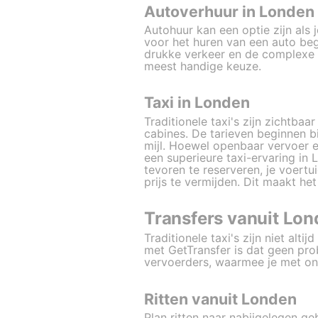
Autoverhuur in Londen
Autohuur kan een optie zijn als je
voor het huren van een auto beg
drukke verkeer en de complexe ve
meest handige keuze.
Taxi in Londen
Traditionele taxi's zijn zichtba
cabines. De tarieven beginnen 
mijl. Hoewel openbaar vervoer e
een superieure taxi-ervaring in 
tevoren te reserveren, je voertu
prijs te vermijden. Dit maakt he
Transfers vanuit Lo
Traditionele taxi's zijn niet alt
met GetTransfer is dat geen pr
vervoerders, waarmee je met on
Ritten vanuit Londen
Plan ritten naar nabijgelegen g