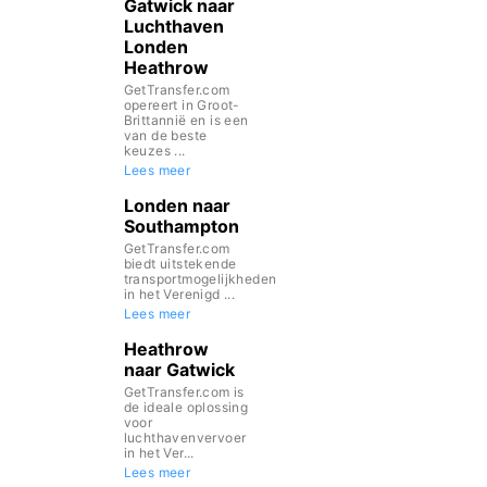
Gatwick naar
Luchthaven
Londen
Heathrow
GetTransfer.com
opereert in Groot-
Brittannië en is een
van de beste
keuzes ...
Lees meer
Londen naar
Southampton
GetTransfer.com
biedt uitstekende
transportmogelijkheden
in het Verenigd ...
Lees meer
Heathrow
naar Gatwick
GetTransfer.com is
de ideale oplossing
voor
luchthavenvervoer
in het Ver...
Lees meer