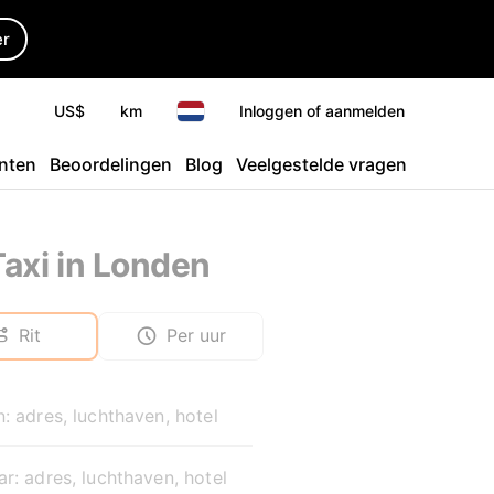
er
US$
km
Inloggen of aanmelden
nten
Beoordelingen
Blog
Veelgestelde vragen
Taxi in Londen
Rit
Per uur
: adres, luchthaven, hotel
r: adres, luchthaven, hotel