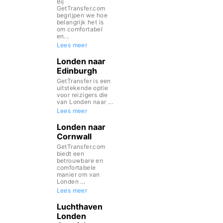
Bij
GetTransfer.com
begrijpen we hoe
belangrijk het is
om comfortabel
en...
Lees meer
Londen naar
Edinburgh
GetTransfer is een
uitstekende optie
voor reizigers die
van Londen naar ...
Lees meer
Londen naar
Cornwall
GetTransfer.com
biedt een
betrouwbare en
comfortabele
manier om van
Londen ...
Lees meer
Luchthaven
Londen