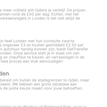
 meer vrijheid wilt tijdens je verblijf. De prijzen
innen rond de £50 per dag. Echter, met het
rkeersregels in Londen is het niet altijd de
ar in heel Londen met hun iconische zwarte
bij ongeveer £3 en kosten gemiddeld £2.50 per
n autohuur handig kunnen zijn, biedt GetTransfer
Londen. Onze service stelt je in staat om van
ig en chauffeur te kiezen, en verrassingen in de
t hele proces een stuk eenvoudiger!
nden
ijd bereid om buiten de stadsgrenzen te rijden, maar
obleem. We hebben een grote database aan
s de juiste keuze maakt voor jouw behoeften.
ebieden zoals Windsor of Richmond Park, waar je