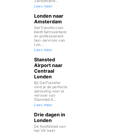
Zwitserland...
Lees meer
Londen naar
Amsterdam
GetTransfer.com
biedt betrouwbare
en professionele
taxi-services van
Lon...
Lees meer
Stansted
Airport naar
Centraal
Londen
Bij GetTransfer
vind je de perfecte
oplossing voor je
vervoer van
Stansted A...
Lees meer
Drie dagen in
Londen
De hoofdstad van
het VK trekt