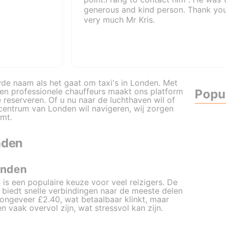
generous and kind person. Thank yo
very much Mr Kris.
de naam als het gaat om taxi's in Londen. Met
en professionele chauffeurs maakt ons platform
Popu
reserveren. Of u nu naar de luchthaven wil of
centrum van Londen wil navigeren, wij zorgen
omt.
nden
onden
is een populaire keuze voor veel reizigers. De
iedt snelle verbindingen naar de meeste delen
 ongeveer £2.40, wat betaalbaar klinkt, maar
n vaak overvol zijn, wat stressvol kan zijn.