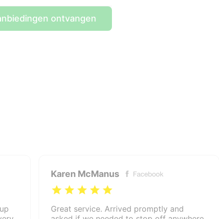
nbiedingen ontvangen
Karen McManus
 up
Great service. Arrived promptly and
very
asked if we needed to stop off anywhere