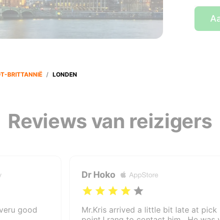
Aa
T-BRITTANNIË
/
LONDEN
Reviews van reizigers
Dr Hoko
 veru good
Mr.Kris arrived a little bit late at pick
point.I rang to contact him . He was 