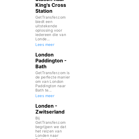
King's Cross
Station
GetTransfer.com
biedt een
uitstekende
oplossing voor
iedereen die van
Londe...
Lees meer
London
Paddington -
Bath
GetTransfer.com is
de perfecte manier
om van London
Paddington naar
Bath te...
Lees meer
Londen -
Zwitserland
Bij
GetTransfer.com
begrijpen we dat
het reizen van
Londen naar