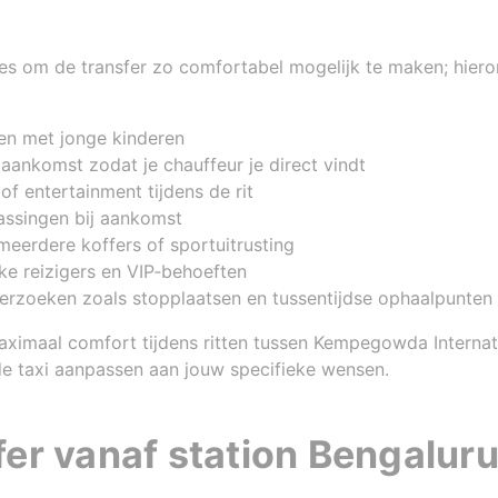
ies om de transfer zo comfortabel mogelijk te maken; hie
tten met jonge kinderen
 aankomst zodat je chauffeur je direct vindt
of entertainment tijdens de rit
assingen bij aankomst
eerdere koffers of sportuitrusting
jke reizigers en VIP‑behoeften
verzoeken zoals stopplaatsen en tussentijdse ophaalpunten
ximaal comfort tijdens ritten tussen Kempegowda Internatio
 de taxi aanpassen aan jouw specifieke wensen.
er vanaf station Bengaluru