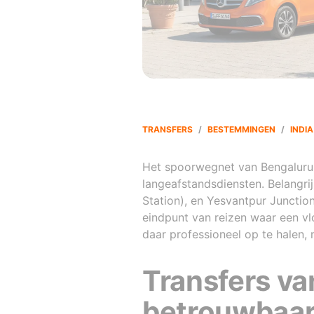
TRANSFERS
/
BESTEMMINGEN
/
INDIA
Het spoorwegnet van Bengaluru b
langeafstandsdiensten. Belangri
Station), en Yesvantpur Junctio
eindpunt van reizen waar een vlo
daar professioneel op te halen,
Transfers va
betrouwbaarh