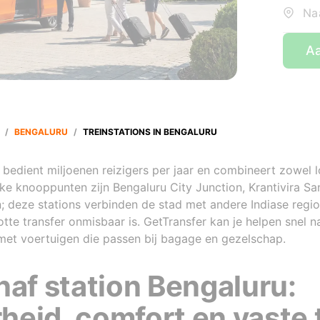
Naa
Aa
/
BENGALURU
/
TREINSTATIONS IN BENGALURU
edient miljoenen reizigers per jaar en combineert zowel lo
jke knooppunten zijn Bengaluru City Junction, Krantivira Sa
n; deze stations verbinden de stad met andere Indiase regio
tte transfer onmisbaar is. GetTransfer kan je helpen snel n
 met voertuigen die passen bij bagage en gezelschap.
naf station Bengaluru:
eid, comfort en vaste 