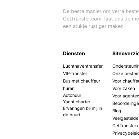
De beste manier om verre bestemm
GetTransfer.com; laat ons de mee
een stukje rustiger maken.
Diensten
Siteoverzi
Luchthaventransfer
Ondersteuni
VIP-transfer
Onze beste
Bus met chauffeur
Voor chauffe
huren
Voor zaken
Autohuur
Voor agente
Yacht charter
Beoordeling
Ervaringen bij mij in
Blog
de buurt
Veelgestelde
GetTransfer
Privacybelei