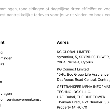
ingen, rondleidingen of dagelijkse ritten efficiënt en voor
st aantrekkelijke tarieven voor jouw rit vinden en boek ee
cht
Adres
KG GLOBAL LIMITED
ng
Vyzantiou, 5, SPYRIDES TOWER, 
mmingen
2064, Nicosia, Cyprus
urs
KG Connect Limited
15/F., Boc Group Life Assurance
n
Des Voeux Road Central, Centra
en
GETTRANSFER MENA INFORMA
TECHNOLOGY L.L.C.
 vragen
UAE, Dubai, THE ONE TOWER - H
.com serviceovereenkomst
Thanyah First1, Plot Number: 36-
d
Property № HC-70