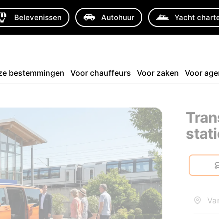
Belevenissen
Autohuur
Yacht chart
ze bestemmingen
Voor chauffeurs
Voor zaken
Voor age
Tran
stat
Van