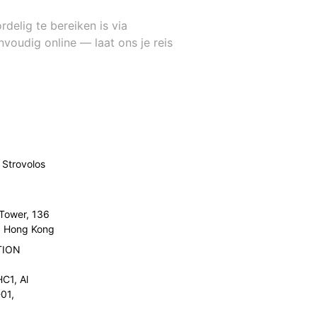
delig te bereiken is via
nvoudig online — laat ons je reis
Strovolos
 Tower, 136
l, Hong Kong
TION
C1, Al
01,