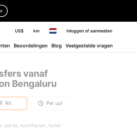
er
US$
km
Inloggen of aanmelden
nten
Beoordelingen
Blog
Veelgestelde vragen
sfers vanaf
ion Bengaluru
Rit
Per uur
: adres, luchthaven, hotel