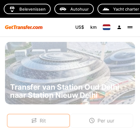
Belevenissen
Autohuur
Yacht charter
US$
km
Transfer van Station Oud Delhi
naar Station Nieuw Delhi
Rit
Per uur