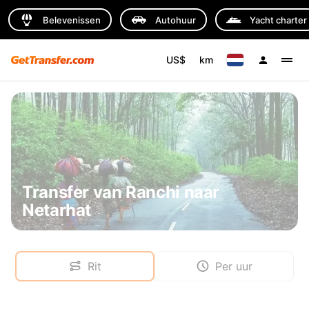
Belevenissen
Autohuur
Yacht charter
US$
km
Transfer van Ranchi naar
Netarhat
Rit
Per uur