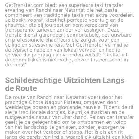
GetTransfer.com biedt een superieure taxi transfer
ervaring van Ranchi naar Netarhat die het beste
combineert van traditionele taxi’s met extra voordelen.
Je boekt vooraf, kiest het perfecte voertuig en de
chauffeur die bij jou past en bent verzekerd van
transparante tarieven zonder verrassingen. Deze
transferdienst garandeert comfortabele, betrouwbare
en professionele chauffeurs die zorgen voor een
veilige en stressvrije reis. Met GetTransfer vermijd je
de typische nadelen van lokaal vervoer en heb je
service die je graag aan vrienden vertelt: “De kat uit
de boom kijken is niet nodig, deze rit is een schot in
de roos!”
Schilderachtige Uitzichten Langs
de Route
De route van Ranchi naar Netarhat voert door het
prachtige Chota Nagpur Plateau, omgeven door
weelderige bossen en glooiende heuvels. Tijdens de rit
zie je traditionele dorpjes, kleurrijke markten en de
rustgevende natuur van Jharkhand. Reizen per transfer
geeft je de gelegenheid om te ontspannen en volop
van het landschap te genieten, zonder je zorgen te
maken over het verkeer of stops. Het is als een rit
langs de parels van India, waarbij elk uitzicht een klein