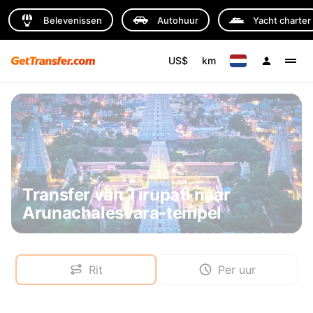
Belevenissen
Autohuur
Yacht charter
US$
km
Transfer van Tirupati naar
Arunachalesvara-tempel
Rit
Per uur