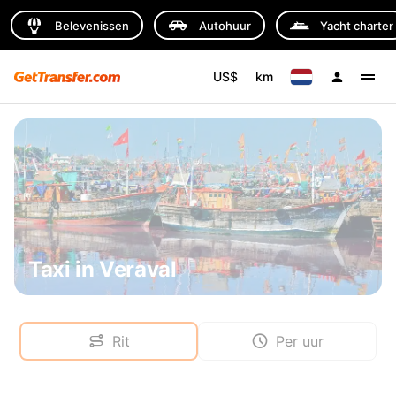
Belevenissen
Autohuur
Yacht charter
US$
km
Taxi in Veraval
Rit
Per uur