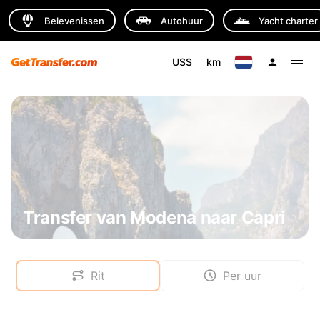
Belevenissen
Autohuur
Yacht charter
US$
km
Transfer van Modena naar Capri
Rit
Per uur