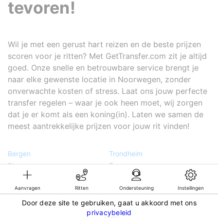
tevoren!
Wil je met een gerust hart reizen en de beste prijzen
scoren voor je ritten? Met GetTransfer.com zit je altijd
goed. Onze snelle en betrouwbare service brengt je
naar elke gewenste locatie in Noorwegen, zonder
onverwachte kosten of stress. Laat ons jouw perfecte
transfer regelen – waar je ook heen moet, wij zorgen
dat je er komt als een koning(in). Laten we samen de
meest aantrekkelijke prijzen voor jouw rit vinden!
Bergen
Trondheim
Stavanger
Tromsø
Narvik
Flam
Oslo
Aanvragen
Ritten
Ondersteuning
Instellingen
Door deze site te gebruiken, gaat u akkoord met ons
©KG GLOBAL LIMITED. GetTransfer® is trademark of KG GLOBAL LIMITED.
privacybeleid