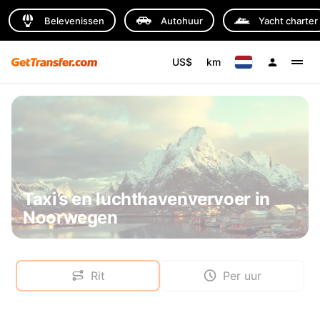
Belevenissen
Autohuur
Yacht charter
US$
km
Taxi’s en luchthavenvervoer in
Noorwegen
Rit
Per uur