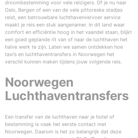
droombestemming voor vele reizigers. Of je nu naar
at our ho
Oslo, Bergen of een van de vele pittoreske stadjes
simple, y
reist, een betrouwbare luchthavenvervoer service
1. Leave 
company's
maakt je reis een stuk aangenamer. In dit land waar
through a
comfort en efficiëntie hoog in het vaandel staan, blijkt
smartphon
een goed geplande rit van of naar de luchthaven het
second op
halve werk te zijn. Laten we samen ontdekken hoe
and more 
taxi’s en luchthaventransfers in Noorwegen het
paid imme
company 
verschil kunnen maken tijdens jouw volgende reis.
customers
plane or 
Noorwegen
services
sometime
Luchthaventransfers
transfers
by the cl
returned 
there is 
different
Een transfer van de luchthaven naar je hotel of
limousine
bestemming is vaak het eerste contact met
for the c
Noorwegen. Daarom is het zo belangrijk dat deze
cars are