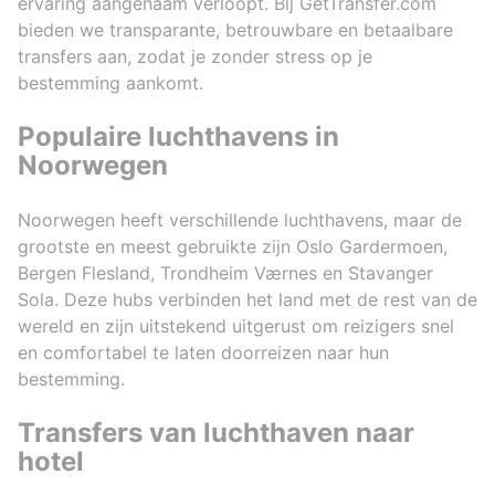
ervaring aangenaam verloopt. Bij GetTransfer.com
last two
bieden we transparante, betrouwbare en betaalbare
discount,
will remi
transfers aan, zodat je zonder stress op je
manager, 
bestemming aankomt.
my visito
Populaire luchthavens in
Noorwegen
Noorwegen heeft verschillende luchthavens, maar de
grootste en meest gebruikte zijn Oslo Gardermoen,
Bergen Flesland, Trondheim Værnes en Stavanger
Sola. Deze hubs verbinden het land met de rest van de
wereld en zijn uitstekend uitgerust om reizigers snel
en comfortabel te laten doorreizen naar hun
bestemming.
Transfers van luchthaven naar
hotel