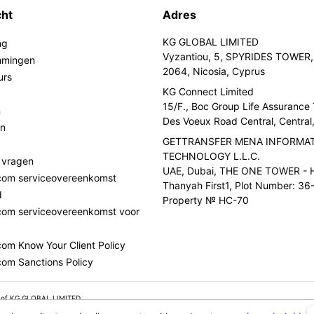
cht
Adres
KG GLOBAL LIMITED
ng
Vyzantiou, 5, SPYRIDES TOWER, 
mmingen
2064, Nicosia, Cyprus
urs
KG Connect Limited
15/F., Boc Group Life Assurance
n
Des Voeux Road Central, Centra
en
GETTRANSFER MENA INFORMA
TECHNOLOGY L.L.C.
 vragen
UAE, Dubai, THE ONE TOWER - H
.com serviceovereenkomst
Thanyah First1, Plot Number: 36-
d
Property № HC-70
com serviceovereenkomst voor
com Know Your Client Policy
com Sanctions Policy
 of KG GLOBAL LIMITED.