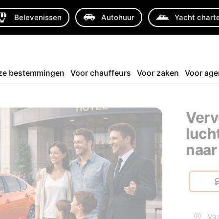
Belevenissen
Autohuur
Yacht chart
ze bestemmingen
Voor chauffeurs
Voor zaken
Voor age
Verv
luch
naar
Van