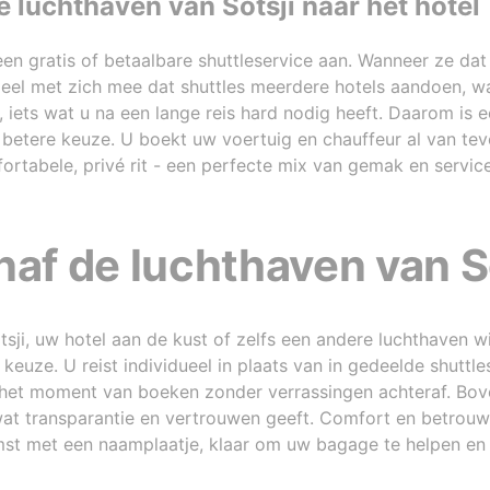
e luchthaven van Sotsji naar het hotel
n een gratis of betaalbare shuttleservice aan. Wanneer ze da
adeel met zich mee dat shuttles meerdere hotels aandoen, w
e, iets wat u na een lange reis hard nodig heeft. Daarom is
betere keuze. U boekt uw voertuig en chauffeur al van tev
ortabele, privé rit - een perfecte mix van gemak en service
naf de luchthaven van S
sji, uw hotel aan de kust of zelfs een andere luchthaven w
keuze. U reist individueel in plaats van in gedeelde shuttle
 het moment van boeken zonder verrassingen achteraf. Bov
wat transparantie en vertrouwen geeft. Comfort en betrou
mst met een naamplaatje, klaar om uw bagage te helpen e