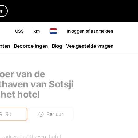
er
US$
km
Inloggen of aanmelden
nten
Beoordelingen
Blog
Veelgestelde vragen
oer van de
thaven van Sotsji
 het hotel
Rit
Per uur
: adres, luchthaven, hotel