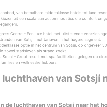
elaanbod, van betaalbare middenklasse hotels tot luxe reso
n kiezen uit een scala aan accommodaties die comfort en 
iegangers.
ress Centre – Een luxe hotel met uitstekende voorziening
stranden van Sotsji, met tarieven in het hogere segment.
denklasse optie in het centrum van Sotsji, op ongeveer 30
ie zowel stadsleven als strand zoekt.
Sochi – Groot resort met spa faciliteiten, gelegen op circ
 families en wellnessliefhebbers.
 luchthaven van Sotsji 
 de luchthaven van Sotsji naar het ho