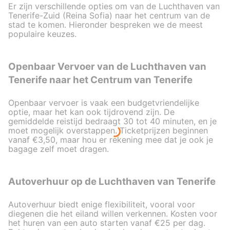
Er zijn verschillende opties om van de Luchthaven van
ongoing basis. The company has a
Tenerife-Zuid (Reina Sofia) naar het centrum van de
comfortable bus. Through the
stad te komen. Hieronder bespreken we de meest
application, ordering a transfer is
populaire keuzes.
very simple. After the trip,
managers called me and asked me
to evaluate the quality of service. I
Openbaar Vervoer van de Luchthaven van
really liked it, so they value the
Tenerife naar het Centrum van Tenerife
opinion of customers and the
company monitors the quality of
the services provided. Thank you
Openbaar vervoer is vaak een budgetvriendelijke
for good service and reasonable
optie, maar het kan ook tijdrovend zijn. De
gemiddelde reistijd bedraagt 30 tot 40 minuten, en je
prices. Everything went well, two
moet mogelijk overstappen. Ticketprijzen beginnen
trips without delay.
vanaf €3,50, maar hou er rekening mee dat je ook je
bagage zelf moet dragen.
Autoverhuur op de Luchthaven van Tenerife
Autoverhuur biedt enige flexibiliteit, vooral voor
diegenen die het eiland willen verkennen. Kosten voor
het huren van een auto starten vanaf €25 per dag.