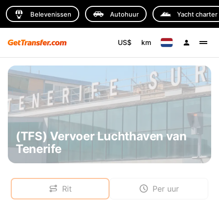
Belevenissen
Autohuur
Yacht charter
US$
km
(TFS) Vervoer Luchthaven van
Tenerife
Rit
Per uur