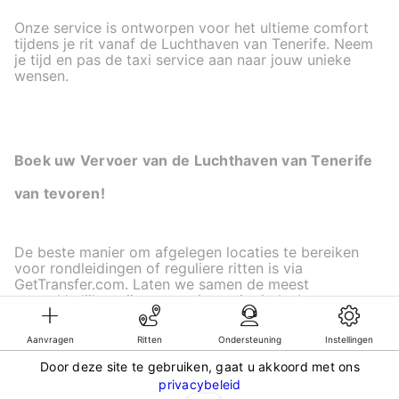
Onze service is ontworpen voor het ultieme comfort
tijdens je rit vanaf de Luchthaven van Tenerife. Neem
je tijd en pas de taxi service aan naar jouw unieke
wensen.
Boek uw Vervoer van de Luchthaven van Tenerife
van tevoren!
De beste manier om afgelegen locaties te bereiken
voor rondleidingen of reguliere ritten is via
GetTransfer.com. Laten we samen de meest
aantrekkelijke prijzen voor jouw rit vinden!
Aanvragen
Ritten
Ondersteuning
Instellingen
Door deze site te gebruiken, gaat u akkoord met ons
©KG GLOBAL LIMITED. GetTransfer® is trademark of KG GLOBAL LIMITED.
privacybeleid
All rights reserved.