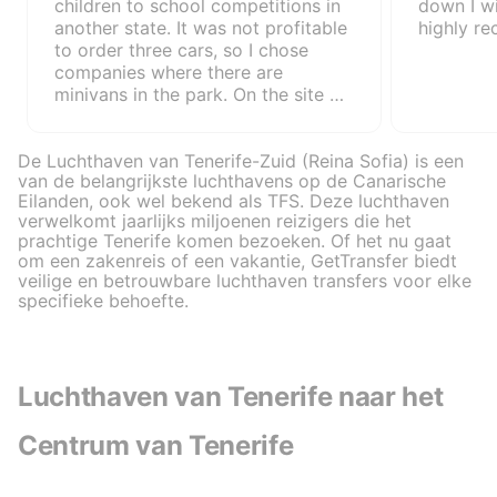
children to school competitions in
down I wi
another state. It was not profitable
highly r
to order three cars, so I chose
companies where there are
minivans in the park. On the site of
this carrier it was very easy to
place a transfer order on the site. I
De Luchthaven van Tenerife-Zuid (Reina Sofia) is een
chose the time, date and place, the
van de belangrijkste luchthavens op de Canarische
price suited me and paid for the
Eilanden, ook wel bekend als TFS. Deze luchthaven
trip at once. We coordinated all the
verwelkomt jaarlijks miljoenen reizigers die het
details with the manager by phone.
prachtige Tenerife komen bezoeken. Of het nu gaat
I decided not to order a return
om een zakenreis of een vakantie, GetTransfer biedt
transfer right away, but see how
veilige en betrouwbare luchthaven transfers voor elke
the first trip will take place.
specifieke behoefte.
Everything went at a high level: the
driver arrived on time, helped us to
load bags and we reached very
quickly to the terminal. For the
Luchthaven van Tenerife naar het
return transfer I downloaded the
application and registered on the
Centrum van Tenerife
site as a regular client. I thought
that if I liked everything, then you
can use their services on an