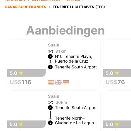
CANARISCHE EILANDEN
/
TENERIFE LUCHTHAVEN (TFS)
Aanbiedingen
Spain
91 km
H10 Tenerife Playa,
A
Puerto de la Cruz
Tenerife South Airport
B
5.0
5.0
US$
116
US$
76
Spain
66 km
Tenerife South Airport
A
Tenerife North–
Ciudad de La Laguna
5.0
5.0
B
Airport