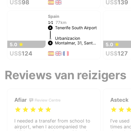
US$
98
US$
139
Spain
77 km
Tenerife South Airport
A
Urbanizacion
Montalmar, 31, Santa
5.0
5.0
B
Cruz
US$
124
US$
127
Reviews van reizigers
Afiar
Asteck
I needed a transfer from school to
I’ve used
airport, when I accompanied the
times and