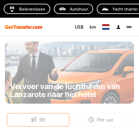
Belevenissen
Autohuur
Yacht charter
US$
km
Vervoer van de luchthaven van
Lanzarote naar het hotel
Rit
Per uur