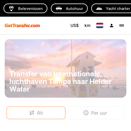
Belevenissen
Autohuur
Yacht charter
US$
km
Transfer van Internationale
luchthaven Tampa naar Helder
Water
Rit
Per uur