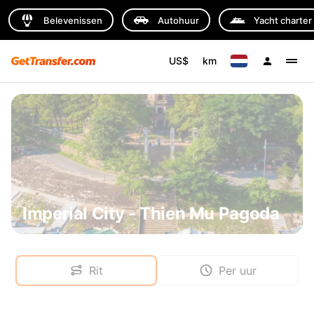
Belevenissen
Autohuur
Yacht charter
US$
km
Imperial City - Thien Mu Pagoda
Rit
Per uur