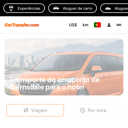
Experiências
Aluguer de carro
Aluguer
US$
km
Transporte do aeroporto de
Bairnsdale para o hotel
Viagem
Por hora