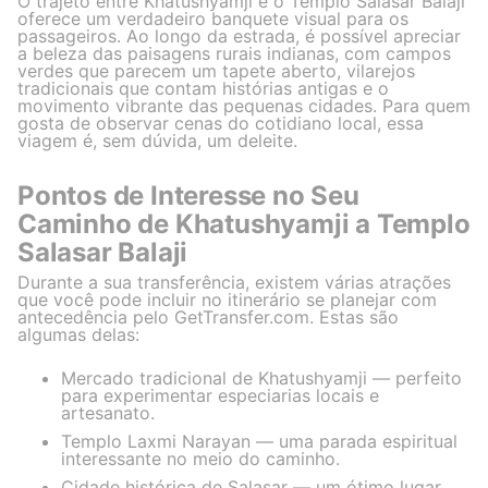
O trajeto entre Khatushyamji e o Templo Salasar Balaji
oferece um verdadeiro banquete visual para os
passageiros. Ao longo da estrada, é possível apreciar
a beleza das paisagens rurais indianas, com campos
verdes que parecem um tapete aberto, vilarejos
tradicionais que contam histórias antigas e o
movimento vibrante das pequenas cidades. Para quem
gosta de observar cenas do cotidiano local, essa
viagem é, sem dúvida, um deleite.
Pontos de Interesse no Seu
Caminho de Khatushyamji a Templo
Salasar Balaji
Durante a sua transferência, existem várias atrações
que você pode incluir no itinerário se planejar com
antecedência pelo GetTransfer.com. Estas são
algumas delas:
Mercado tradicional de Khatushyamji — perfeito
para experimentar especiarias locais e
artesanato.
Templo Laxmi Narayan — uma parada espiritual
interessante no meio do caminho.
Cidade histórica de Salasar — um ótimo lugar