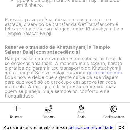
Opções de pagamento variadas, seja online ou
em dinheiro.
Pensado para você sentir-se em casa mesmo na
estrada, o serviço de transfer da GetTransfer.com é
feito sob medida para viagens entre Khatushyamji e o
Templo Salasar Balaji.
Reserve o traslado de Khatushyamji a Templo
Salasar Balaji com antecedência!
Não perca tempo e evite dores de cabeça na hora de
se deslocar pela Índia. A maneira mais segura, barata
e prática de garantir seu transporte do Khatushyamji
até o Templo Salasar Balaji é usando
gettransfer.com
.
Book now e deixe que a gente cuide da sua viagem
para que você só se preocupe em aproveitar cada
momento. Afinal, quem tem pressa come cru, mas
quem se planeja, viaja sempre no conforto e na
tranquilidade!
Reservar
Viagens
Apoio
Configurações
©KG GLOBAL LIMITED. GetTransfer® is trademark of KG GLOBAL LIMITED.
All rights reserved.
Ao usar este site, aceita a nossa
política de privacidade
OK