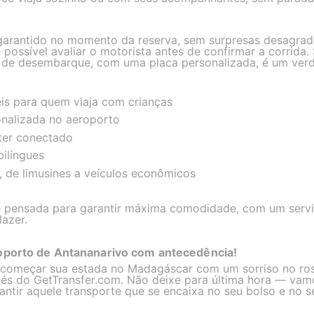
garantido no momento da reserva, sem surpresas desagradá
 possível avaliar o motorista antes de confirmar a corrida.
l de desembarque, com uma placa personalizada, é um verda
eis para quem viaja com crianças
nalizada no aeroporto
ter conectado
bilíngues
, de limusines a veículos econômicos
é pensada para garantir máxima comodidade, com um servi
azer.
roporto de Antananarivo com antecedência!
e começar sua estada no Madagáscar com um sorriso no ros
és do GetTransfer.com. Não deixe para última hora — vam
antir aquele transporte que se encaixa no seu bolso e no s