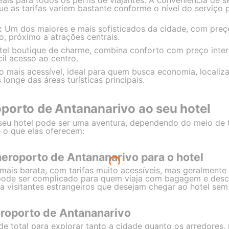
ais para todos os perfis de viajantes. A conveniência de 
que as tarifas variem bastante conforme o nível do serviço 
:
Um dos maiores e mais sofisticados da cidade, com preço
, próximo a atrações centrais.
el boutique de charme, combina conforto com preço interm
il acesso ao centro.
 mais acessível, ideal para quem busca economia, locali
longe das áreas turísticas principais.
porto de Antananarivo ao seu hotel
seu hotel pode ser uma aventura, dependendo do meio de 
e o que elas oferecem:
aeroporto de Antananarivo para o hotel
 mais barata, com tarifas muito acessíveis, mas geralment
, pode ser complicado para quem viaja com bagagem e desco
a visitantes estrangeiros que desejam chegar ao hotel sem
eroporto de Antananarivo
de total para explorar tanto a cidade quanto os arredores