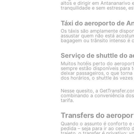
altos e dirigir em Antananarivo
tranquilidade e sem estresse, e
Táxi do aeroporto de An
Os táxis são amplamente dispo
assustar quem não está acostum
bagagem ou trânsito intenso é 
Serviço de shuttle do a
Muitos hotéis perto do aeroport
sempre estão disponíveis para 
deixar passageiros, o que torna
dos horários, o shuttle às vezes
Nesse quesito, a GetTransfer.co
combinando a conveniência dos 
tarifa.
Transfers do aeropor
Quando o assunto é conforto e c
pedida – seja para ir ao centro 
trajeto, o transfer é privativo