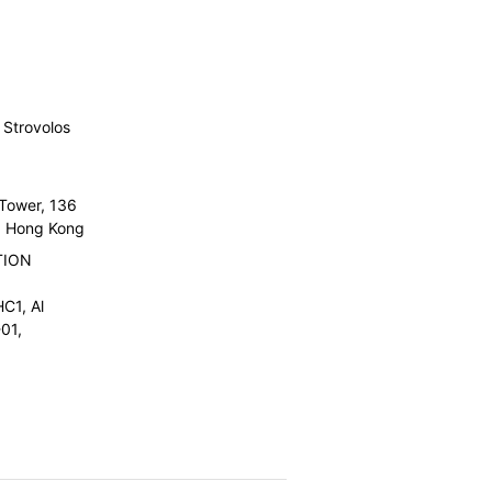
Strovolos
 Tower, 136
l, Hong Kong
TION
C1, Al
01,