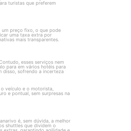
ara turistas que preferem
 um preço fixo, o que pode
icar uma taxa extra por
ativas mais transparentes.
. Contudo, esses serviços nem
o para em vários hotéis para
 disso, sofrendo a incerteza
o veículo e o motorista,
uro e pontual, sem surpresas na
anarivo é, sem dúvida, a melhor
dos shuttles que dividem o
s extras, garantindo agilidade e