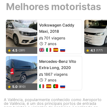
Melhores motoristas
Volkswagen Caddy
Maxi, 2018
701 viagens
7 anos
4.5
4.1
(281)
(177)
Mercedes-Benz Vito
Extra Long, 2020
1867 viagens
7 anos
5.0
(810)
A Valência, popularmente conhecido como Aeroporto
de Valência, é um dos principais portos de entrada