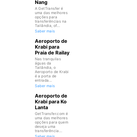
Nang
A GetTransfer é
uma das melhores
opções para
transferências na
Tailândia, of...
Saber mais
Aeroporto de
Krabi para
Praia de Railay
Nas tranquilas
águas da
Tailândia, o
Aeroporto de Krabi
é a porta de
entrada...
Saber mais
Aeroporto de
Krabi para Ko
Lanta
GetTransfer.com é
uma das melhores
opções para quem
deseja uma
transferência...
Saber mais