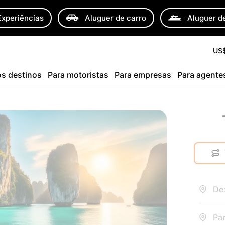
Experiências
Aluguer de carro
Aluguer de
US
s destinos
Para motoristas
Para empresas
Para agente
De
Par