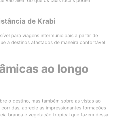
e vão além do que os taxis locais podem
istância de Krabi
ível para viagens intermunicipais a partir de
gue a destinos afastados de maneira confortável
râmicas ao longo
obre o destino, mas também sobre as vistas ao
 corridas, aprecie as impressionantes formações
areia branca e vegetação tropical que fazem dessa