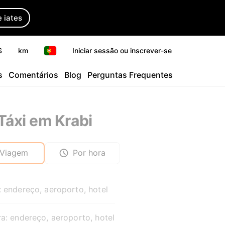
 iates
$
km
Iniciar sessão ou inscrever-se
s
Comentários
Blog
Perguntas Frequentes
Táxi em Krabi
Viagem
Por hora
: endereço, aeroporto, hotel
a: endereço, aeroporto, hotel