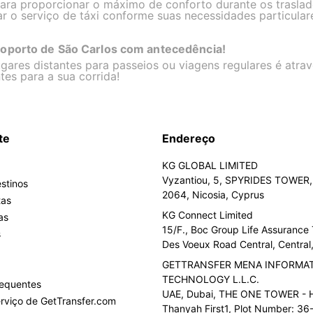
para proporcionar o máximo de conforto durante os trasla
r o serviço de táxi conforme suas necessidades particular
roporto de São Carlos com antecedência!
gares distantes para passeios ou viagens regulares é atr
tes para a sua corrida!
te
Endereço
KG GLOBAL LIMITED
Vyzantiou, 5, SPYRIDES TOWER, 
stinos
2064, Nicosia, Cyprus
tas
KG Connect Limited
as
15/F., Boc Group Life Assurance
s
Des Voeux Road Central, Centra
GETTRANSFER MENA INFORMA
TECHNOLOGY L.L.C.
requentes
UAE, Dubai, THE ONE TOWER - H
rviço de GetTransfer.com
Thanyah First1, Plot Number: 36-