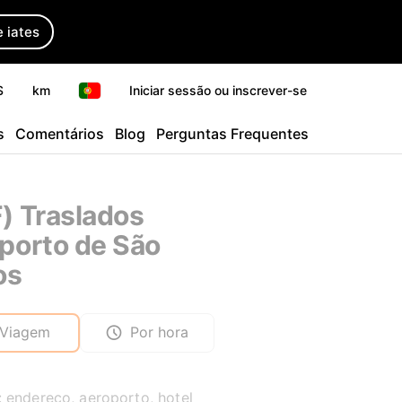
 iates
$
km
Iniciar sessão ou inscrever-se
s
Comentários
Blog
Perguntas Frequentes
) Traslados
porto de São
os
Viagem
Por hora
: endereço, aeroporto, hotel