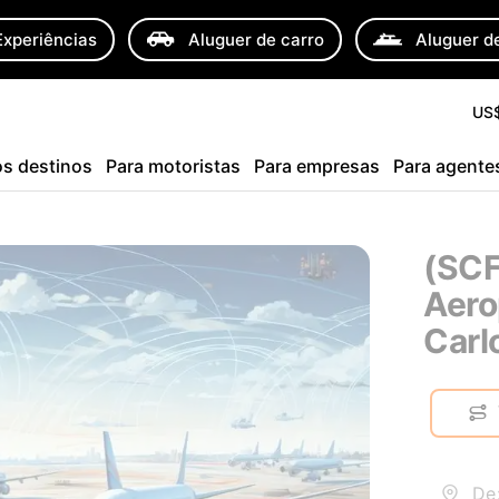
Experiências
Aluguer de carro
Aluguer de
US
s destinos
Para motoristas
Para empresas
Para agente
(SCF
Aero
Carl
De