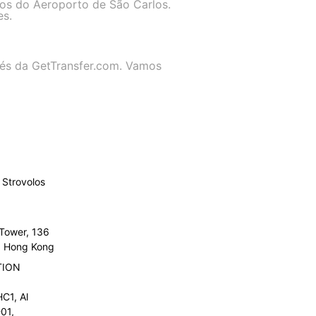
dos do Aeroporto de São Carlos.
es.
avés da GetTransfer.com. Vamos
Strovolos
 Tower, 136
l, Hong Kong
TION
C1, Al
01,