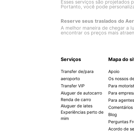
Esses serviços são projetados 
Portanto, você pode personaliza
Reserve seus traslados do Ae
A melhor maneira de chegar a lu
encontrar os preços mais atraen
Serviços
Mapa do si
Transfer de/para
Apoio
aeroporto
Os nossos de
Transfer VIP
Para motoris
Aluguer de autocarro
Para empres
Renda de carro
Para agente
Aluguer de iates
Comentários
Experiências perto de
Blog
mim
Perguntas F
Acordo de se