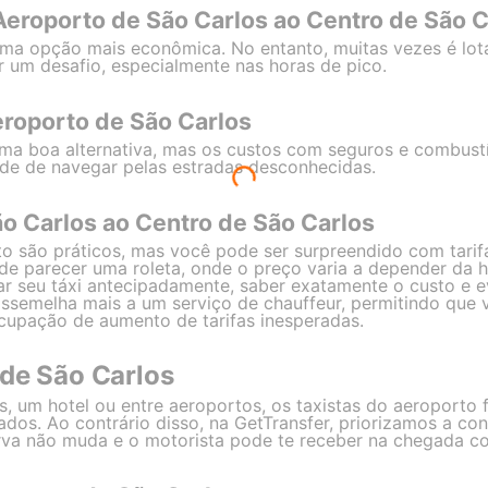
Aeroporto de São Carlos ao Centro de São C
ma opção mais econômica. No entanto, muitas vezes é lota
 um desafio, especialmente nas horas de pico.
eroporto de São Carlos
ma boa alternativa, mas os custos com seguros e combust
de de navegar pelas estradas desconhecidas.
ão Carlos ao Centro de São Carlos
to são práticos, mas você pode ser surpreendido com tarif
de parecer uma roleta, onde o preço varia a depender da h
 seu táxi antecipadamente, saber exatamente o custo e evi
assemelha mais a um serviço de chauffeur, permitindo que 
ocupação de aumento de tarifas inesperadas.
 de São Carlos
os, um hotel ou entre aeroportos, os taxistas do aeroport
ados. Ao contrário disso, na GetTransfer, priorizamos a con
va não muda e o motorista pode te receber na chegada co