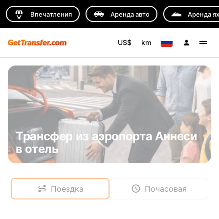
Впечатления
Аренда авто
Аренда я
US$
km
Трансфер из аэропорта Аннеси
в отель
Поездка
Почасовая