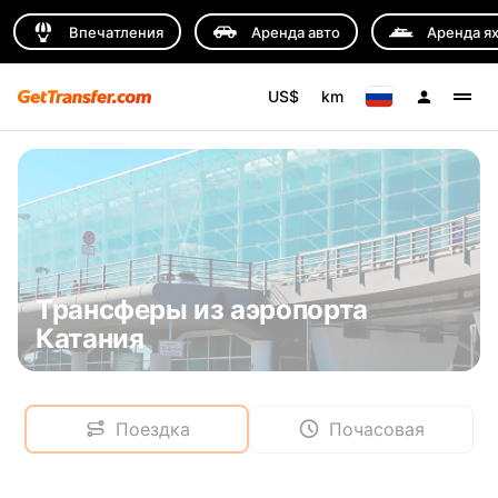
Впечатления
Аренда авто
Аренда я
US$
km
Трансферы из аэропорта
Катания
Поездка
Почасовая