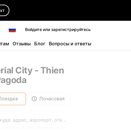
хт
Войдите или зарегистрируйтесь
нтам
Отзывы
Блог
Вопросы и ответы
rial City - Thien
Pagoda
Поездка
Почасовая
Откуда: адрес, аэропорт, отель