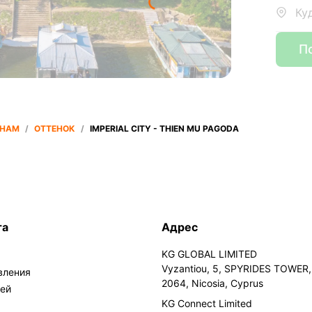
Ку
П
ТНАМ
/
ОТТЕНОК
/
IMPERIAL CITY - THIEN MU PAGODA
та
Адрес
KG GLOBAL LIMITED
Vyzantiou, 5, SPYRIDES TOWER, 
вления
2064, Nicosia, Cyprus
лей
KG Connect Limited
а