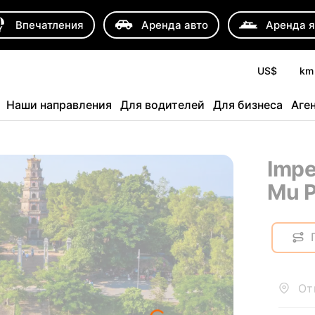
Впечатления
Аренда авто
Аренда я
US$
km
Наши направления
Для водителей
Для бизнеса
Аге
Impe
Mu 