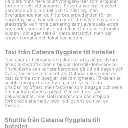
På plats finns flera biluthyrningsbyråer som erbjuder
fordon direkt vid ankomst. Priserna varierar mycket
beroende på bilmodell och försäkring, men
övergripande kan du hitta bra erbjudanden för en
dagsuthyrning. Nackdelen är att du måste navigera i
stadstrafik och hitta parkering samt eventuella extra
kostnader som bränsle och tullar. Om du vill utforska
kusten i din egen takt är detta attraktivt, men det
kräver körvana och lokal kännedom.
Taxi från Catania flygplats till hotellet
Taxiresor är bekväma och direkta, ofta något dyrare
än kollektivtrafik men erbjuder dörr-till-dörr-service.
Prisnivåerna kan variera beroende på tid på dagen och
trafik; för en resa till centrala Catania räkna med en
nätt summa som speglar bekvämligheten. Fördelen är
snabb transport utan byten, med tydlig fasta
prislösning oftast, men faktorer som bagage och sena
timmar kan påverka priset. Generellt ger taxi
bekvämlighet, men GetTransfer.com kan erbjuda
förbokade alternativ med tydligt pris och val av
fordon.
Shuttle från Catania flygplats till
hotellet