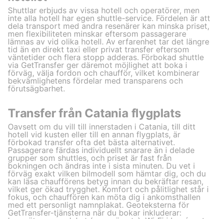
Shuttlar erbjuds av vissa hotell och operatörer, men
inte alla hotell har egen shuttle-service. Fördelen är att
dela transport med andra resenärer kan minska priset,
men flexibiliteten minskar eftersom passagerare
lämnas av vid olika hotell. Av erfarenhet tar det längre
tid än en direkt taxi eller privat transfer eftersom
väntetider och flera stopp adderas. Förbokad shuttle
via GetTransfer ger däremot möjlighet att boka i
förväg, välja fordon och chaufför, vilket kombinerar
bekvämlighetens fördelar med transparens och
förutsägbarhet.
Transfer från Catania flygplats
Oavsett om du vill till innerstaden i Catania, till ditt
hotell vid kusten eller till en annan flygplats, är
förbokad transfer ofta det bästa alternativet.
Passagerare färdas individuellt snarare än i delade
grupper som shuttles, och priset är fast från
bokningen och ändras inte i sista minuten. Du vet i
förväg exakt vilken bilmodell som hämtar dig, och du
kan läsa chaufförens betyg innan du bekräftar resan,
vilket ger ökad trygghet. Komfort och pålitlighet står i
fokus, och chauffören kan möta dig i ankomsthallen
med ett personligt namnplakat. Geoteksterna för
GetTransfer-tjänsterna när du bokar inkluderar: