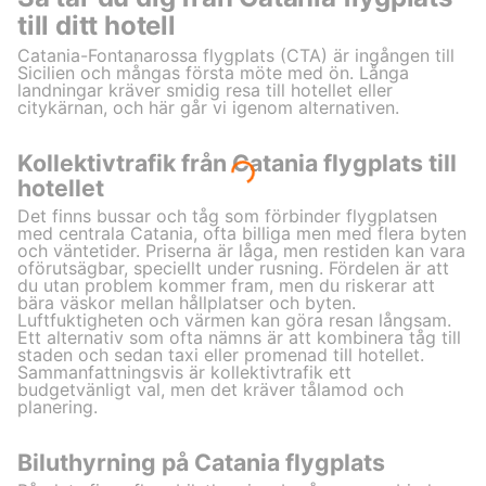
till ditt hotell
Catania-Fontanarossa flygplats (CTA) är ingången till
Sicilien och mångas första möte med ön. Långa
landningar kräver smidig resa till hotellet eller
citykärnan, och här går vi igenom alternativen.
Kollektivtrafik från Catania flygplats till
hotellet
Det finns bussar och tåg som förbinder flygplatsen
med centrala Catania, ofta billiga men med flera byten
och väntetider. Priserna är låga, men restiden kan vara
oförutsägbar, speciellt under rusning. Fördelen är att
du utan problem kommer fram, men du riskerar att
bära väskor mellan hållplatser och byten.
Luftfuktigheten och värmen kan göra resan långsam.
Ett alternativ som ofta nämns är att kombinera tåg till
staden och sedan taxi eller promenad till hotellet.
Sammanfattningsvis är kollektivtrafik ett
budgetvänligt val, men det kräver tålamod och
planering.
Biluthyrning på Catania flygplats