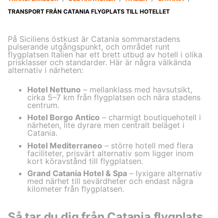
TRANSPORT FRÅN CATANIA FLYGPLATS TILL HOTELLET
På Siciliens östkust är Catania sommarstadens
pulserande utgångspunkt, och området runt
flygplatsen Italien har ett brett utbud av hotell i olika
prisklasser och standarder. Här är några välkända
alternativ i närheten:
Hotel Nettuno
– mellanklass med havsutsikt,
cirka 5–7 km från flygplatsen och nära stadens
centrum.
Hotel Borgo Antico
– charmigt boutiquehotell i
närheten, lite dyrare men centralt beläget i
Catania.
Hotel Mediterraneo
– större hotell med flera
faciliteter, prisvärt alternativ som ligger inom
kort köravstånd till flygplatsen.
Grand Catania Hotel & Spa
– lyxigare alternativ
med närhet till sevärdheter och endast några
kilometer från flygplatsen.
Så tar du dig från Catania flygplats