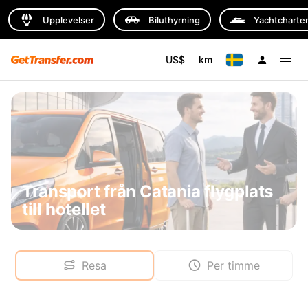
Upplevelser
Biluthyrning
Yachtcharte
US$
km
Transport från Catania flygplats
till hotellet
Resa
Per timme