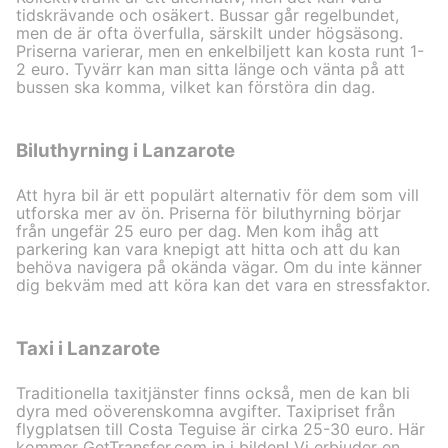
tidskrävande och osäkert. Bussar går regelbundet,
men de är ofta överfulla, särskilt under högsäsong.
Priserna varierar, men en enkelbiljett kan kosta runt 1-
2 euro. Tyvärr kan man sitta länge och vänta på att
bussen ska komma, vilket kan förstöra din dag.
Biluthyrning i Lanzarote
Att hyra bil är ett populärt alternativ för dem som vill
utforska mer av ön. Priserna för biluthyrning börjar
från ungefär 25 euro per dag. Men kom ihåg att
parkering kan vara knepigt att hitta och att du kan
behöva navigera på okända vägar. Om du inte känner
dig bekväm med att köra kan det vara en stressfaktor.
Taxi i Lanzarote
Traditionella taxitjänster finns också, men de kan bli
dyra med oöverenskomna avgifter. Taxipriset från
flygplatsen till Costa Teguise är cirka 25-30 euro. Här
kommer GetTransfer.com in i bilden! Vi erbjuder en