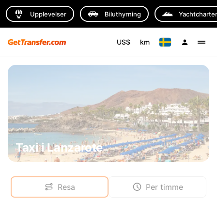
Upplevelser
Biluthyrning
Yachtcharte
US$
km
Taxi i Lanzarote
Resa
Per timme