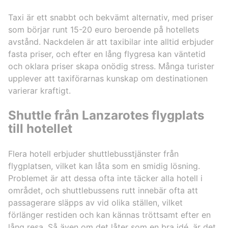
Taxi är ett snabbt och bekvämt alternativ, med priser
som börjar runt 15-20 euro beroende på hotellets
avstånd. Nackdelen är att taxibilar inte alltid erbjuder
fasta priser, och efter en lång flygresa kan väntetid
och oklara priser skapa onödig stress. Många turister
upplever att taxiförarnas kunskap om destinationen
varierar kraftigt.
Shuttle från Lanzarotes flygplats
till hotellet
Flera hotell erbjuder shuttlebusstjänster från
flygplatsen, vilket kan låta som en smidig lösning.
Problemet är att dessa ofta inte täcker alla hotell i
området, och shuttlebussens rutt innebär ofta att
passagerare släpps av vid olika ställen, vilket
förlänger restiden och kan kännas tröttsamt efter en
lång resa. Så även om det låter som en bra idé, är det