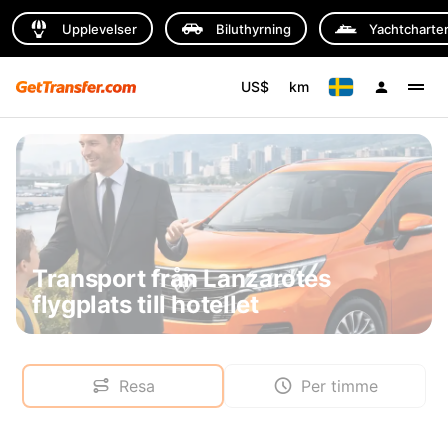
Upplevelser
Biluthyrning
Yachtcharte
US$
km
Transport från Lanzarotes
flygplats till hotellet
Resa
Per timme