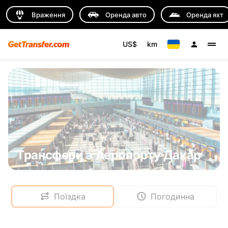
Враження
Оренда авто
Оренда яхт
US$
km
Трансфери з Аеропорту Дакар
Поїздка
Погодинна