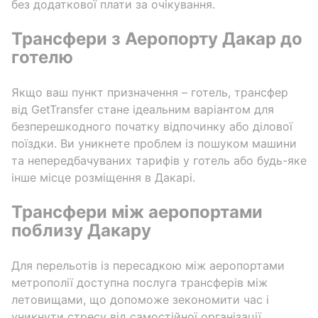
без додаткової плати за очікування.
Трансфери з Аеропорту Дакар до
готелю
Якщо ваш пункт призначення – готель, трансфер
від GetTransfer стане ідеальним варіантом для
безперешкодного початку відпочинку або ділової
поїздки. Ви уникнете проблем із пошуком машини
та непередбачуваних тарифів у готель або будь-яке
інше місце розміщення в Дакарі.
Трансфери між аеропортами
поблизу Дакару
Для перельотів із пересадкою між аеропортами
метрополії доступна послуга трансферів між
летовищами, що допоможе зекономити час і
уникнути стресу від самостійної організації