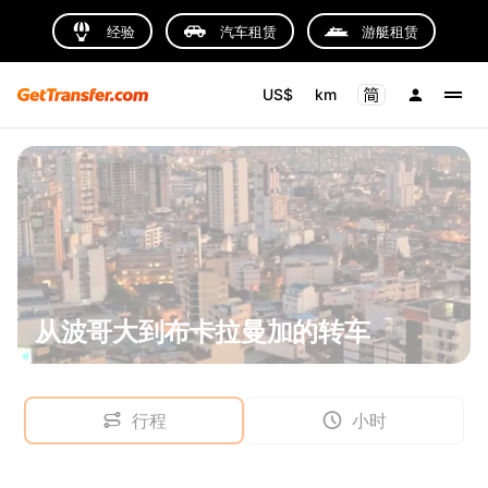
经验
汽车租赁
游艇租赁
US$
km
从波哥大到布卡拉曼加的转车
行程
小时