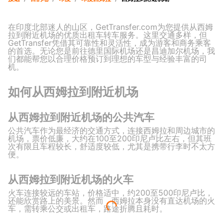
在印度北部迷人的山区，GetTransfer.com为您提供从西姆
拉到附近机场的优质出租车转车服务。这里交通多样，但
GetTransfer凭借其可靠性和灵活性，成为游客和商务乘客
的首选。无论您是前往德里国际机场还是昌迪加尔机场，我
们都能帮您以合理价格预订到理想的车型与经验丰富的司
机。
如何从西姆拉到附近机场
从西姆拉到附近机场的公共汽车
公共汽车作为最经济的交通方式，连接西姆拉和周边城市的
机场，票价低廉，大约在100至200印尼卢比左右，但其班
次有限且车程较长，舒适度较低，尤其是携带行李时不太方
便。
从西姆拉到附近机场的火车
火车连接较远的车站，价格适中，约200至500印尼卢比，
还能欣赏路上的美景。然而，西姆拉本身没有直达机场的火
车，需转乘公交或出租车，路途折腾且耗时。