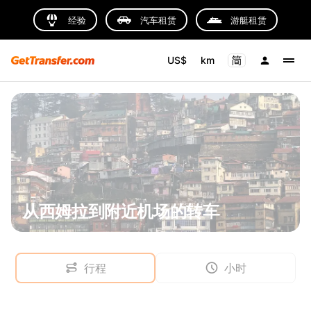
经验
汽车租赁
游艇租赁
US$
km
从西姆拉到附近机场的转车
行程
小时