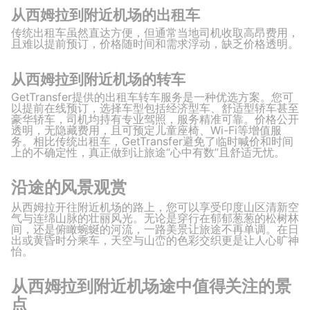
从西姆拉到附近机场的出租车
传统出租车虽然直达方便，但通常当地司机收取高昂费用，
且难以提前预订，价格随时间和需求浮动，缺乏价格透明。
从西姆拉到附近机场的转车
GetTransfer提供的出租车转车服务是一种优选方案。您可
以提前在线预订，选择车型包括经济型车、舒适型轿车甚至
豪华轿车，司机均持有专业驾照，服务精准可靠。价格公开
透明，无隐藏费用，且可预定儿童座椅、Wi-Fi等增值服
务。相比传统出租车，GetTransfer避免了临时喊价和时间
上的不确定性，真正做到让旅途“心中有数”且舒适无忧。
沿途的风景观赏
从西姆拉开往附近机场的路上，您可以享受印度山区清新空
气与连绵山脉的壮丽风光。无论是穿行在郁郁葱葱的松树林
间，还是俯瞰蜿蜒的河流，一路美景让旅途不再单调。在日
出或黄昏时分乘车，天空与山峦的色彩交织更是让人心旷神
怡。
从西姆拉到附近机场途中值得关注的景
点