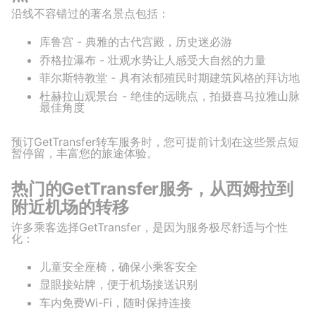
沿线不容错过的著名景点包括：
库鲁宫 - 典雅的古代宫殿，历史迷必游
乔格拉瀑布 - 壮观水势让人感受大自然的力量
菲尔斯特教堂 - 具有浓郁殖民时期建筑风格的拜访地
杜赫拉山观景台 - 绝佳的远眺点，拍摄喜马拉雅山脉
最佳角度
预订GetTransfer转车服务时，您可提前计划在这些景点短
暂停留，丰富您的旅途体验。
热门的GetTransfer服务，从西姆拉到
附近机场的转移
许多乘客选择GetTransfer，是因为服务极尽舒适与个性
化：
儿童安全座椅，确保小乘客安全
显眼接站牌，便于机场接送识别
车内免费Wi-Fi，随时保持连接