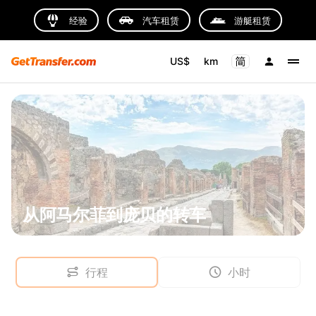
经验
汽车租赁
游艇租赁
US$
km
从阿马尔菲到庞贝的转车
行程
小时