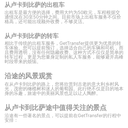
从卢卡到比萨的出租车
出租车是最方便的选择，费用大约为50欧元，车程根据交
通情况在30至50分钟之间。目前市场上出租车服务不仅价
格高，还可能出现额外收费，不够灵活。
从卢卡到比萨的转车
相比于传统的出租车服务，GetTransfer提供更为优质的转
车体验。您可以提前预订，选择适合自己的车辆和司机，而
且费用透明，没有任何隐藏收费。这种方式不仅仅是简单的
转车过程，更是为您量身定制的私人车服务，能够避开高峰
时段带来的烦恼。
沿途的风景观赏
在从卢卡到比萨的路上，您将欣赏到古老的意大利乡村风
光，茂密的橄榄树和迷人的葡萄园。此行绝不仅是目的地本
身的乐趣，旅途中的美丽风景也足以让人陶醉。
从卢卡到比萨途中值得关注的景点
沿途有一些著名的景点，可以提前在GetTransfer的行程中
安排：