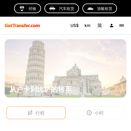
经验
汽车租赁
游艇租赁
US$
km
从卢卡到比萨的转车
行程
小时