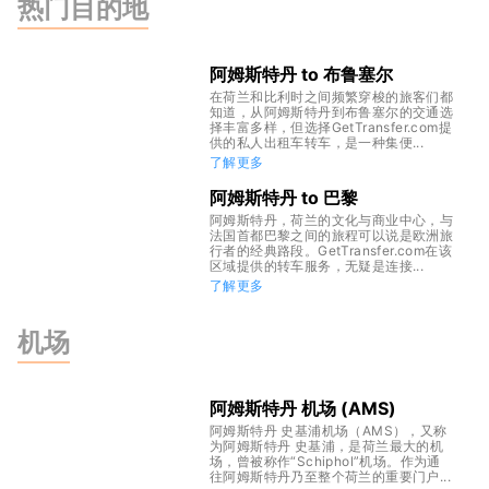
热门目的地
阿姆斯特丹 to 布鲁塞尔
在荷兰和比利时之间频繁穿梭的旅客们都
知道，从阿姆斯特丹到布鲁塞尔的交通选
择丰富多样，但选择GetTransfer.com提
供的私人出租车转车，是一种集便...
了解更多
阿姆斯特丹 to 巴黎
阿姆斯特丹，荷兰的文化与商业中心，与
法国首都巴黎之间的旅程可以说是欧洲旅
行者的经典路段。GetTransfer.com在该
区域提供的转车服务，无疑是连接...
了解更多
机场
阿姆斯特丹 机场 (AMS)
阿姆斯特丹 史基浦机场（AMS），又称
为阿姆斯特丹 史基浦，是荷兰最大的机
场，曾被称作“Schiphol”机场。作为通
往阿姆斯特丹乃至整个荷兰的重要门户...