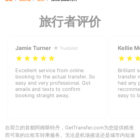
旅行者评价
Jamie Turner
Kellie M
Excellent service from online
Brilliant 
booking to the actual transfer. So
transfer
easy and very professional. Got
had any 
emails and texts to confirm
recommen
booking straight away.
easy to 
在荷兰的首都阿姆斯特丹，GetTransfer.com为您提供精准
而可靠的出租车转乘服务。无论是机场接送还是城市内短途