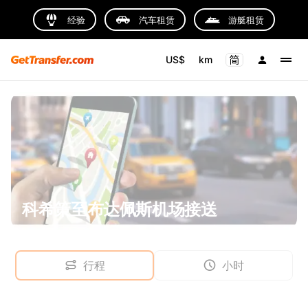
经验
汽车租赁
游艇租赁
US$
km
科希策至布达佩斯机场接送
行程
小时