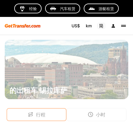
经验
汽车租赁
游艇租赁
US$
km
的出租车 锡拉库萨
行程
小时