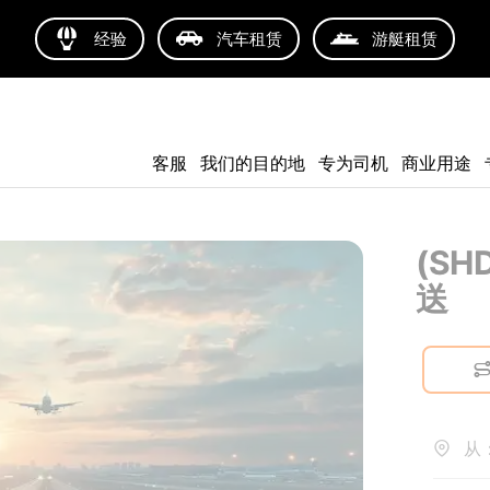
经验
汽车租赁
游艇租赁
客服
我们的目的地
专为司机
商业用途
(SH
送
从