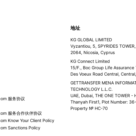
地址
KG GLOBAL LIMITED
Vyzantiou, 5, SPYRIDES TOWER, 
2064, Nicosia, Cyprus
KG Connect Limited
15/F., Boc Group Life Assurance
Des Voeux Road Central, Centra
GETTRANSFER MENA INFORMA
TECHNOLOGY L.L.C.
UAE, Dubai, THE ONE TOWER - H
r.com 服务协议
Thanyah First1, Plot Number: 36-
Property № HC-70
er.com 服务合作伙伴协议
com Know Your Client Policy
com Sanctions Policy