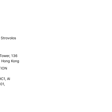
Strovolos
 Tower, 136
l, Hong Kong
TION
C1, Al
01,