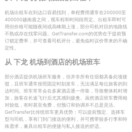
机场出租车在到达口容易找到，单程费用通常在200000至
400000越南盾之间，视车程和时间段而定。出租车即时可
用但价格可能随夜间或高峰期上涨，部分司机对目的地路线
不熟或存在找零问题。GetTransfer.com的优势在于提前预
订锁定费率，并可查看司机评分，避免临时议价带来的不确
定性。
从 下龙 机场到酒店的机场班车
部分酒店提供机场班车服务，但并非所有住宿都具备此项接
驳，且班车通常按照固定时刻发车，无法满足每位旅客的到
达时间。班车常常会在多家酒店逐一停靠，导致整体耗时增
加，旅客在长途飞行后尤其感到疲惫。虽然酒店班车费用相
对较低，有时甚至免费，但预订和协调并不总是灵活。
GetTransfer比传统班车更具优势：可以提前预定、选择车
型与司机，享有门到门接送的便利，并可携带较多行李和特
殊需求，兼具出租车的便捷与私人接送的舒适。