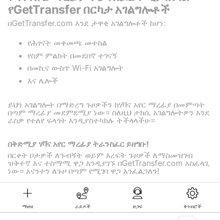
የGetTransfer በርካታ አገልግሎቶች
በGetTransfer.com እንደ ታዋቂ አገልግሎቶች ከሆነ:
የሕፃናት መቀመጫ መተከል
የስም ምልክት በመደበኛ ተገናኝ
በመኪና ውስጥ Wi-Fi አገልግሎት
እና ሌሎች
ይህን አገልግሎት በማድረግ ጉዞዎችን ከሃቫና አየር ማረፊያ በመምጣት
በጣም ማረፊያ መደምደሚያ ነው። ስለዚህ ታክሲ አገልግሎትዎን እንደ
ራስዎ የተለየ ፍላጎት እንዲያስተካክሉ ትችላላችሁ።
በቅድሚያ ሃቫና አየር ማረፊያ ትራንስፈር ይዘግቡ!
በርቀት ቦታዎች ለጉብኝት ወይም እረፍት ጉዞዎች ለማስመዝገብ
ዝቅተኛ እና ተስማሚ ዋጋ እንዲያገኙ በGetTransfer.com አስፈላጊ
ነው። እናንተን ለጉዞ በጣም የሚገባ ዋጋ እንፈልጋለን!
ማዘዝ
ራይዶች
ድጋፍ
ቅንብሮች
©KG GLOBAL LIMITED. GetTransfer® is trademark of KG GLOBAL LIMITED.
All rights reserved.