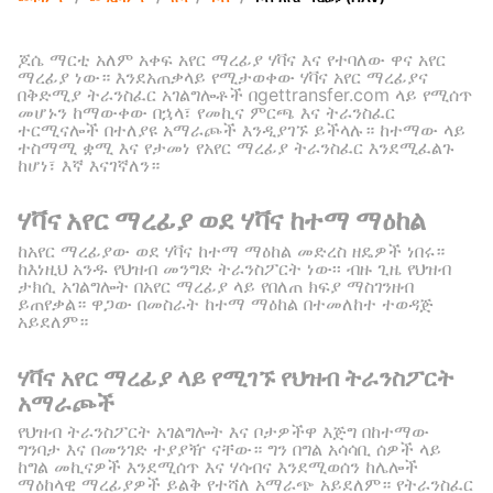
ጆሴ ማርቲ አለም አቀፍ አየር ማረፊያ ሃቫና እና የተባለው ዋና አየር
ማረፊያ ነው። እንደአጠቃላይ የሚታወቀው ሃቫና አየር ማረፊያና
በቅድሚያ ትራንስፈር አገልግሎቶች በgettransfer.com ላይ የሚሰጥ
መሆኑን ከማውቀው በኋላ፣ የመኪና ምርጫ እና ትራንስፈር
ተርሚናሎች በተለያዩ አማራጮች እንዲያገኙ ይችላሉ። ከተማው ላይ
ተስማሚ ቋሚ እና የታመነ የአየር ማረፊያ ትራንስፈር እንደሚፈልጉ
ከሆነ፣ እኛ እናገኛለን።
ሃቫና አየር ማረፊያ ወደ ሃቫና ከተማ ማዕከል
ከአየር ማረፊያው ወደ ሃቫና ከተማ ማዕከል መድረስ ዘዴዎች ነበሩ።
ከእነዚህ አንዱ የህዝብ መንግድ ትራንስፖርት ነው፡፡ ብዙ ጊዜ የህዝብ
ታክሲ አገልግሎት በአየር ማረፊያ ላይ የበለጠ ክፍያ ማስገንዘብ
ይጠየቃል። ዋጋው በመስራት ከተማ ማዕከል በተመለከተ ተወዳጅ
አይደለም።
ሃቫና አየር ማረፊያ ላይ የሚገኙ የህዝብ ትራንስፖርት
አማራጮች
የህዝብ ትራንስፖርት አገልግሎት እና ቦታዎችዋ እጅግ በከተማው
ግንባታ እና በመንገድ ተያያዥ ናቸው። ግን በግል አሳሳቢ ሰዎች ላይ
ከግል መኪናዎች እንደሚሰጥ እና ሃሳብና እንደሚወሰን ከሌሎች
ማዕከላዊ ማረፊያዎች ይልቅ የተሻለ አማራጭ አይደለም። የትራንስፈር