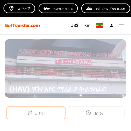
ልምዶች
የመኪና ኪራይ
የሽርሽር ጀልባ ኪራይ
US$
km
(HAV) ሃቫና አየር ማረፊያ ትራንስፈር
ራይድ
በሰዓት