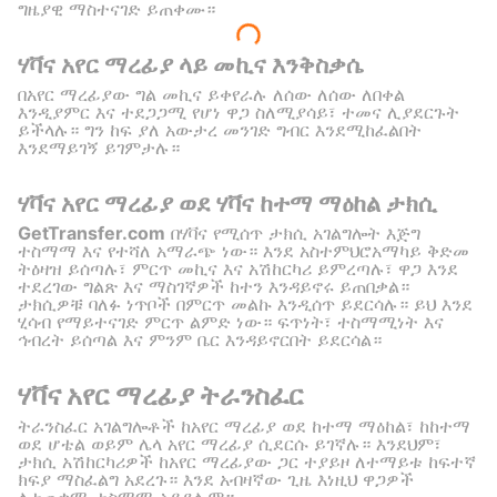
ግዜያዊ ማስተናገድ ይጠቀሙ።
ሃቫና አየር ማረፊያ ላይ መኪና እንቅስቃሴ
በአየር ማረፊያው ግል መኪና ይቀየራሉ ለሰው ለሰው ለበቀል
እንዲያምር እና ተደጋጋሚ የሆነ ዋጋ ስለሚያሳይ፣ ተመና ሊያደርጉት
ይችላሉ። ግን ከፍ ያለ አውታረ መንገድ ግብር እንደሚከፈልበት
እንደማይገኝ ይገምታሉ።
ሃቫና አየር ማረፊያ ወደ ሃቫና ከተማ ማዕከል ታክሲ
GetTransfer.com
በሃቫና የሚሰጥ ታክሲ አገልግሎት እጅግ
ተስማማ እና የተሻለ አማራጭ ነው። እንደ አስተምህሮአማካይ ቅድመ
ትዕዛዝ ይሰጣሉ፣ ምርጥ መኪና እና አሽከርካሪ ይምረጣሉ፣ ዋጋ እንደ
ተደረገው ግልጽ እና ማስገኛዎች ከተን እንዳይኖሩ ይጠበቃል።
ታክሲዎቹ ባለፉ ነጥቦች በምርጥ መልኩ እንዲሰጥ ይደርሳሉ። ይህ እንደ
ሂሳብ የማይተናገድ ምርጥ ልምድ ነው። ፍጥነት፣ ተስማሚነት እና
ኅብረት ይሰጣል እና ምንም ቤር እንዳይኖርበት ይደርሳል።
ሃቫና አየር ማረፊያ ትራንስፈር
ትራንስፈር አገልግሎቶች ከአየር ማረፊያ ወደ ከተማ ማዕከል፣ ከከተማ
ወደ ሆቴል ወይም ሌላ አየር ማረፊያ ሲደርሱ ይገኛሉ። እንደህም፣
ታክሲ አሽከርካሪዎች ከአየር ማረፊያው ጋር ተያይዞ ለተማይቱ ከፍተኛ
ክፍያ ማስፈልግ አደረጉ። እንደ አብዛኛው ጊዜ እነዚህ ዋጋዎች