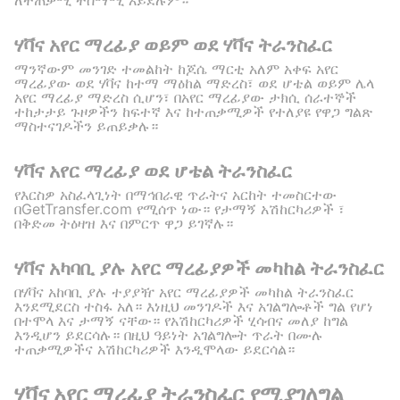
ለተጠቃሚ ተስማሚ አይደሉም።
ሃቫና አየር ማረፊያ ወይም ወደ ሃቫና ትራንስፈር
ማንኛውም መንገድ ተመልከት ከጆሴ ማርቲ አለም አቀፍ አየር
ማረፊያው ወደ ሃቫና ከተማ ማዕከል ማድረስ፣ ወደ ሆቴል ወይም ሌላ
አየር ማረፊያ ማድረስ ሲሆን፣ በአየር ማረፊያው ታክሲ ሰራተኞች
ተከታታይ ጉዞዎችን ከፍተኛ እና ከተጠቃሚዎች የተለያዩ የዋጋ ግልጽ
ማስተናገዶችን ይጠይቃሉ።
ሃቫና አየር ማረፊያ ወደ ሆቴል ትራንስፈር
የእርስዎ አስፈላጊነት በማኅበራዊ ጥራትና አርከት ተመስርተው
በGetTransfer.com የሚሰጥ ነው። የታማኝ አሽከርካሪዎች ፣
በቅድመ ትዕዛዝ እና በምርጥ ዋጋ ይገኛሉ።
ሃቫና አካባቢ ያሉ አየር ማረፊያዎች መካከል ትራንስፈር
በሃቫና አከባቢ ያሉ ተያያዥ አየር ማረፊያዎች መካከል ትራንስፈር
እንደሚደርስ ተስፋ አለ። እነዚህ መንገዶች እና አገልግሎቶች ግል የሆነ
በተሞላ እና ታማኝ ናቸው። የአሽከርካሪዎች ሂሳብና መለያ ከግል
እንዲሆን ይደርሳሉ። በዚህ ዓይነት አገልግሎት ጥራት በሙሉ
ተጠቃሚዎችና አሽከርካሪዎች እንዲሞላው ይደርሳል።
ሃቫና አየር ማረፊያ ትራንስፈር የሚያገለግል