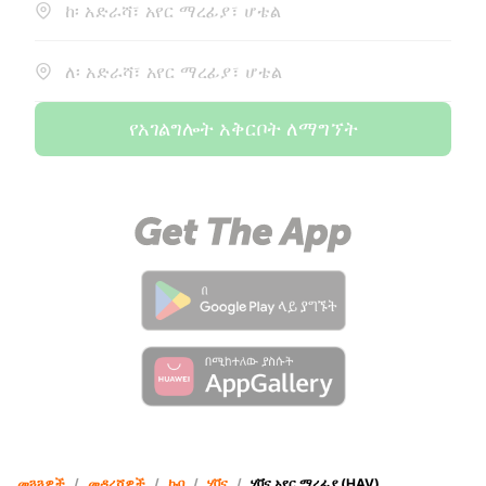
ከ፡ አድራሻ፣ አየር ማረፊያ፣ ሆቴል
ለ፡ አድራሻ፣ አየር ማረፊያ፣ ሆቴል
የአገልግሎት አቅርቦት ለማግኘት
መጓጓዎች
/
መዳረሻዎች
/
ኩባ
/
ሃቫና
/
ሃቫና አየር ማረፊያ (HAV)