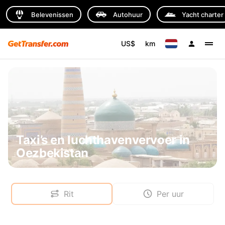
Belevenissen
Autohuur
Yacht charter
US$
km
Taxi’s en luchthavenvervoer in
Oezbekistan
Rit
Per uur