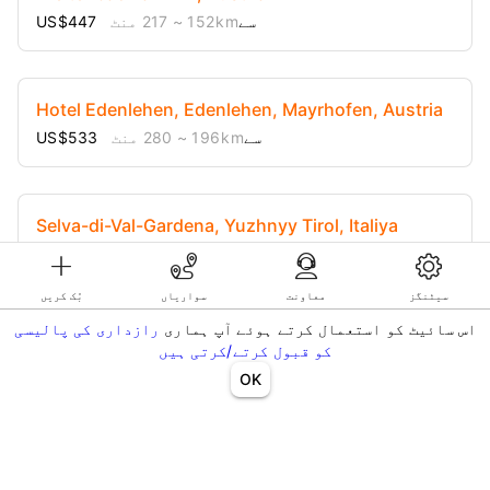
US$447 سے
152 km
~ 217 منٹ
Hotel Edenlehen, Edenlehen, Mayrhofen, Austria
US$533 سے
196 km
~ 280 منٹ
Selva-di-Val-Gardena, Yuzhnyy Tirol, Italiya
US$1.023 سے
299 km
~ 427 منٹ
سیٹنگز
معاونت
سواریاں
بُک کریں
اس سائیٹ کو استعمال کرتے ہوئے آپ ہماری
رازداری کی پالیسی
کو قبول کرتے/کرتی ہیں
OK