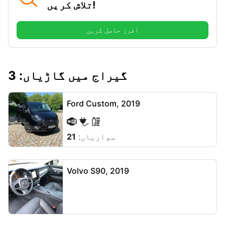
تلاش کریں!
آفرز حاصل کریں
گیراج میں گاڑیاں: 3
Ford Custom, 2019
سواریاں:
21
Volvo S90, 2019