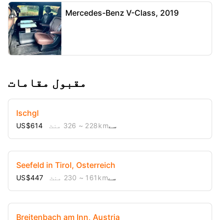
Mercedes-Benz V-Class, 2019
مقبول مقامات
Ischgl
US$614 سے
228 km
~ 326 منٹ
Seefeld in Tirol, Osterreich
US$447 سے
161 km
~ 230 منٹ
Breitenbach am Inn, Austria