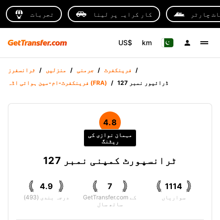
اٹ چارٹر
کار کرایہ پر لینا
تجربات
US$
km
/
فرینکفرٹ
/
جرمنی
/
منزلیں
/
ٹرانسفرز
ڈرائیور نمبر 127
/
فرینکفرٹ-ام-مین ہوائی اڈہ (FRA)
4.8
مہمان نوازی کی
ریٹنگ
ٹرانسپورٹ کمپنی نمبر 127
4.9
7
1114
سواریاں
GetTransfer.com کے
درجہ بندی (493)
ساتھ سال