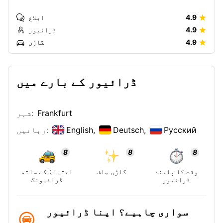
4.9
ابلاغ
4.9
ڈرائیور
4.9
گاڑی
ڈرائیور کے بارے میں
Frankfurt
شہر:
Русский
Deutsch,
English,
زبانیں:
8
8
8
وقت کا پابند
گاڑی صاف
احتیاط کے ساتھ
ڈرائیور
ڈرائیونگ
سواری چاہیے؟ اپنا ڈرائیور