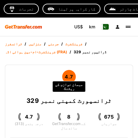
اٹ چارٹر
کار کرایہ پر لینا
تجربات
US$
km
/
فرینکفرٹ
/
جرمنی
/
منزلیں
/
ٹرانسفرز
ڈرائیور نمبر 329
/
فرینکفرٹ-ام-مین ہوائی اڈہ (FRA)
4.7
مہمان نوازی کی
ریٹنگ
ٹرانسپورٹ کمپنی نمبر 329
4.7
8
675
سواریاں
GetTransfer.com کے
درجہ بندی (313)
ساتھ سال