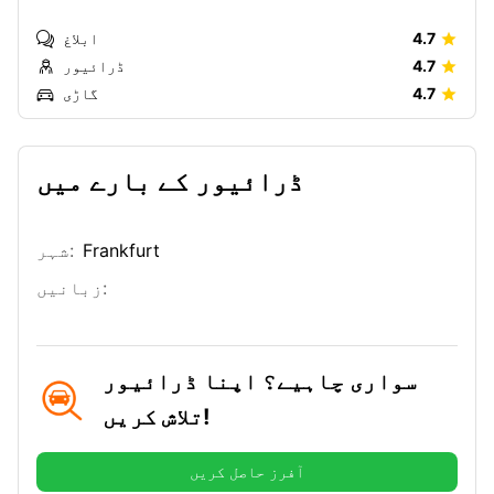
4.7
ابلاغ
4.7
ڈرائیور
4.7
گاڑی
ڈرائیور کے بارے میں
Frankfurt
شہر:
زبانیں:
سواری چاہیے؟ اپنا ڈرائیور
تلاش کریں!
آفرز حاصل کریں