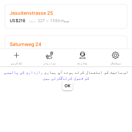
Jesuitenstrasse 25
US$218 سے
159 km
~ 227 منٹ
Saturnweg 24
US$100 سے
67 km
~ 96 منٹ
سیٹنگز
معاونت
سواریاں
بُک کریں
اس سائیٹ کو استعمال کرتے ہوئے آپ ہماری
رازداری کی پالیسی
کو قبول کرتے/کرتی ہیں
OK