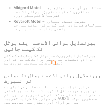
ہے۔
– سستا اور آرام دہ موٹل، بجٹ
Midgard Motel
مسافروں کے لیے بہترین، ہوائی اڈے سے
تقریباً 5 کلومیٹر دور۔
– متوسط قیمت، معیاری
Roycroft Motel
سہولیات کے ساتھ، شہر کے مرکزی علاقے میں جو
سیاحتی مقامات سے قریب ہے۔
بیرنسڈیل ہوائی اڈے سے اپنے ہوٹل
تک کیسے جائیں
بیرنسڈیل ایئرپورٹ سے ہوٹل تک پہنچنے کے کئی
ذرائع دستیاب ہیں، مگر ہر ایک کے فوائد اور
نقصانات کو سمجھنا ضروری ہے:
بیرنسڈیل ہوائی اڈے سے ہوٹل تک عوامی
ٹرانسپورٹ
عوامی ٹرانسپورٹ سستا انتخاب ہے، لیکن بے
ترتیبی، غیرمستقل گاڑیوں کے اوقات اور اضافی
سامان لے جانے کی مشکلات اس کی کمزوریاں ہیں۔ اس
کی سواری کا کرایہ تقریباً AUD 5 سے شروع ہوتا
ہے، جو آرام اور رفتار میں پیچھے ہے۔