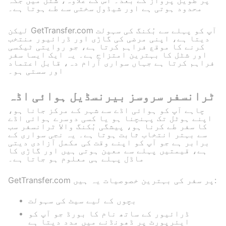
پر طویل پرواز کے بعد۔ اس کے علاوہ، شٹل میں جگہ
محدود ہوتی ہے اور شیڈول سختی سے طے ہوتا ہے۔
لیکن GetTransfer.com آپ کو پہلے سے بُکنگ کی سہولت
دیتا ہے، اپنی مرضی کی گاڑی اور ڈرائیور منتخب
کرنے کا موقع فراہم کرتا ہے، جو روایتی ٹیکسی
اور شٹل کا بہترین امتزاج ہے۔ یہ ایک ایسا سفر
فراہم کرتا ہے جہاں سواری آرام دہ، قابل اعتماد
اور سستی ہو۔
ٹرانسفر سروسز بیرنسڈیل ہوائی اڈہ
چاہے آپ کو ہوائی اڈے سے شہر کے مرکز جانا ہو،
اپنے ہوٹل تک پہنچنا ہو یا کسی دوسرے ہوائی اڈے
کا سفر طے کرنا ہو، پیشگی بُکنگ والا ٹرانسفر سب
سے بہتر انتخاب ثابت ہوتا ہے۔ یہ نجی سواری کے
برابر ہے جو آپ کو اپنے وقت کی مکمل آزادی دیتی
ہے، قیمتیں پہلے سے معین ہوتی ہیں اور گاڑی کا
ماڈل پہلے ہی معلوم ہو جاتا ہے۔
GetTransfer.com پر سفر کی بہترین خصوصیات یہ ہیں:
بچوں کے لیے سیٹ کی سہولت
ڈرائیور کے ساتھ نام کا بورڈ جو آپ کو
ایئرپورٹ پر ڈھونڈنے میں مدد دیتا ہے