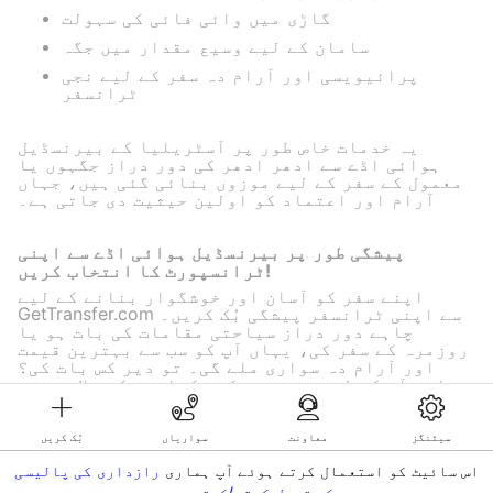
گاڑی میں وائی فائی کی سہولت
سامان کے لیے وسیع مقدار میں جگہ
پرائیویسی اور آرام دہ سفر کے لیے نجی
ٹرانسفر
یہ خدمات خاص طور پر آسٹریلیا کے بیرنسڈیل
ہوائی اڈے سے ادھر ادھر کی دور دراز جگہوں یا
معمول کے سفر کے لیے موزوں بنائی گئی ہیں، جہاں
آرام اور اعتماد کو اولین حیثیت دی جاتی ہے۔
پیشگی طور پر بیرنسڈیل ہوائی اڈے سے اپنی
ٹرانسپورٹ کا انتخاب کریں!
اپنے سفر کو آسان اور خوشگوار بنانے کے لیے
GetTransfer.com سے اپنی ٹرانسفر پیشگی بُک کریں۔
چاہے دور دراز سیاحتی مقامات کی بات ہو یا
روزمرہ کے سفر کی، یہاں آپ کو سب سے بہترین قیمت
اور آرام دہ سواری ملے گی۔ تو دیر کس بات کی؟
چلیں آپ کے لیے سب سے پرکشش کرایوں کی تلاش شروع
کرتے ہیں!
سیٹنگز
معاونت
سواریاں
بُک کریں
اس سائیٹ کو استعمال کرتے ہوئے آپ ہماری
رازداری کی پالیسی
©KG GLOBAL LIMITED. GetTransfer® is trademark of KG GLOBAL LIMITED.
کو قبول کرتے/کرتی ہیں