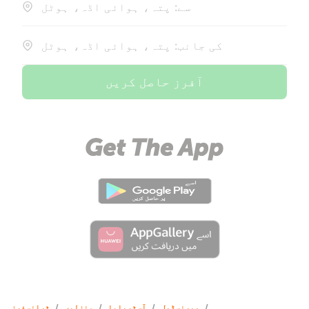
سے: پتہ، ہوائی اڈہ، ہوٹل
کی جانب: پتہ، ہوائی اڈہ، ہوٹل
آفرز حاصل کریں
/
بیرنسڈیل
/
آسٹریلیا
/
منزلیں
/
ٹرانسفرز