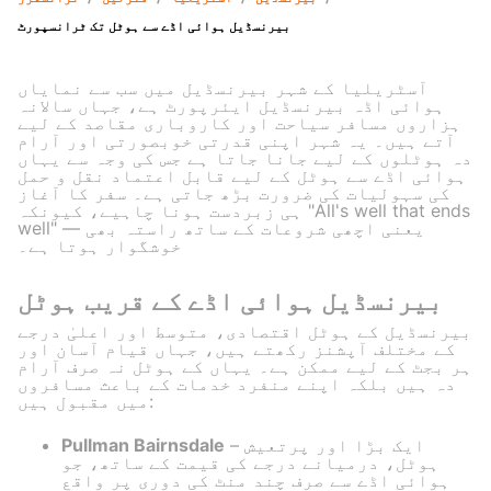
بیرنسڈیل ہوائی اڈے سے ہوٹل تک ٹرانسپورٹ
آسٹریلیا کے شہر بیرنسڈیل میں سب سے نمایاں
ہوائی اڈہ بیرنسڈیل ایئرپورٹ ہے، جہاں سالانہ
ہزاروں مسافر سیاحت اور کاروباری مقاصد کے لیے
آتے ہیں۔ یہ شہر اپنی قدرتی خوبصورتی اور آرام
دہ ہوٹلوں کے لیے جانا جاتا ہے جس کی وجہ سے یہاں
ہوائی اڈے سے ہوٹل کے لیے قابل اعتماد نقل و حمل
کی سہولیات کی ضرورت بڑھ جاتی ہے۔ سفر کا آغاز
ہی زبردست ہونا چاہیے، کیونکہ "All's well that ends
well" — یعنی اچھی شروعات کے ساتھ راستہ بھی
خوشگوار ہوتا ہے۔
بیرنسڈیل ہوائی اڈے کے قریب ہوٹل
بیرنسڈیل کے ہوٹل اقتصادی، متوسط اور اعلیٰ درجے
کے مختلف آپشنز رکھتے ہیں، جہاں قیام آسان اور
ہر بجٹ کے لیے ممکن ہے۔ یہاں کے ہوٹل نہ صرف آرام
دہ ہیں بلکہ اپنے منفرد خدمات کے باعث مسافروں
میں مقبول ہیں:
– ایک بڑا اور پرتعیش
Pullman Bairnsdale
ہوٹل، درمیانے درجے کی قیمت کے ساتھ، جو
ہوائی اڈے سے صرف چند منٹ کی دوری پر واقع