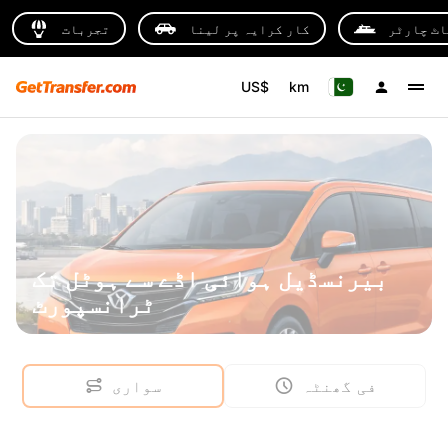
اٹ چارٹر
کار کرایہ پر لینا
تجربات
US$
km
بیرنسڈیل ہوائی اڈے سے ہوٹل تک
ٹرانسپورٹ
فی گھنٹہ
سواری