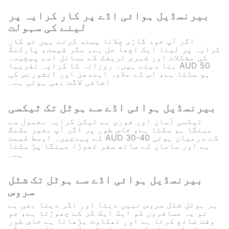
بیرنسڈیل ہوائی اڈے پر کار کرایہ پر
لینے کی سہولت
اگر آپ خود گاڑی چلانا پسند کرتے ہیں تو کار
کرایہ پر لینا ایک اچھا حل ہے، مگر قیمت، پارکنگ
کی مشکلات اور شہری ٹریفک کے مسائل اسے پیچیدہ
بنا دیتے ہیں۔ روزانہ کا کرایہ تقریبا AUD 50
ہو سکتا ہے، اس کے علاوہ ایندھن اور انشورنس کی
اضافی لاگت بھی ہوتی ہے۔
بیرنسڈیل ہوائی اڈے سے ہوٹل تک ٹیکسی
ٹیکسی آسان اور فوری ہے لیکن کرایہ معمول سے
مہنگا ہو سکتا ہے، خاص طور پر اگر آپ بغیر بکنگ
کے پہنچیں۔ اوسط قیمت AUD 30-40 کے درمیان ہوتی
ہے اور سامان کے ساتھ سفر تھوڑا مہنگا پڑ سکتا
ہے۔
بیرنسڈیل ہوائی اڈے سے ہوٹل تک شٹل
سروس
ہر ہوٹل شٹل سروس نہیں دیتا اور اگر دیتا بھی ہے
تو یہ مسافروں کو ایک ایک کر کے چھوڑتا ہے، جو
وقت ضائع کرتا ہے اور تھکاوٹ بڑھاتا ہے خاص طور